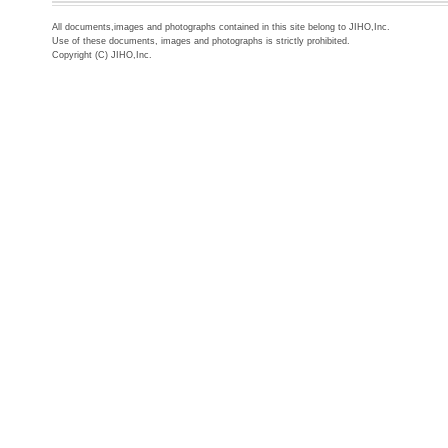
All documents,images and photographs contained in this site belong to JIHO,Inc.
Use of these documents, images and photographs is strictly prohibited.
Copyright (C) JIHO,Inc.