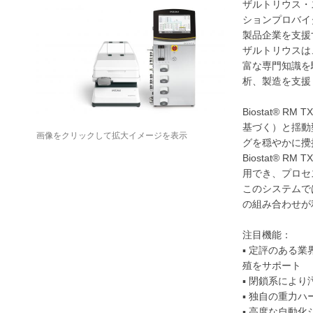
ザルトリウス・
ションプロバイ
製品企業を支援
ザルトリウスは
富な専門知識を
析、製造を支援
Biostat® 
基づく）と揺動型
画像をクリックして拡大イメージを表示
グを穏やかに攪
Biostat®
用でき、プロセ
このシステムで
の組み合わせが
注目機能：
▪ 定評のある業
殖をサポート
▪ 閉鎖系によ
▪ 独自の重力
▪ 高度な自動