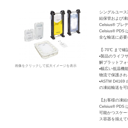
シングルユース
結保管および凍
Celsius®
Celsius®
全な輸送に必要
【-70℃ まで
▪製品のライフ
解プラットフォ
画像をクリックして拡大イメージを表示
▪幅広い低温機
物流で保護され
▪ASTM D4
の凍結輸送を可
【お客様の凍結
Celsius®
可能かつスケー
ス容器を揃えて