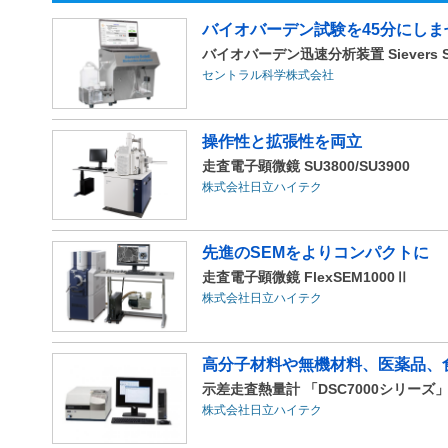
バイオバーデン試験を45分にしま
バイオバーデン迅速分析装置 Sievers So
セントラル科学株式会社
操作性と拡張性を両立
走査電子顕微鏡 SU3800/SU3900
株式会社日立ハイテク
先進のSEMをよりコンパクトに
走査電子顕微鏡 FlexSEM1000Ⅱ
株式会社日立ハイテク
高分子材料や無機材料、医薬品、食
示差走査熱量計 「DSC7000シリーズ
株式会社日立ハイテク