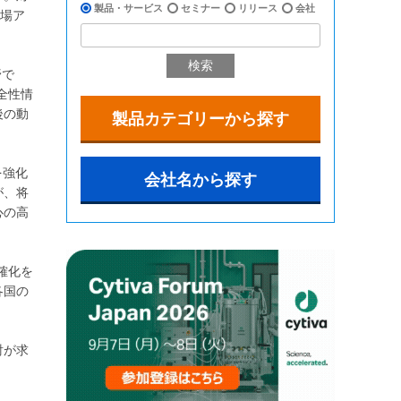
製品・サービス
セミナー
リリース
会社
市場ア
検索
野で
全性情
後の動
製品カテゴリーから探す
を強化
会社名から探す
が、将
心の高
確化を
各国の
討が求