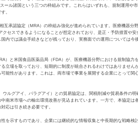
コスール諸国という三つの枠組みです。これらはいずれも、規制運用や
です。
」を通じ、相互承認協定（MRA）の枠組み強化が進められています。医療機器分
にアクセスできるようになることが想定されており、是正・予防措置や安
ス国内では議会手続きなどが残っており、実務面での運用については今
RA）と米国食品医薬品局（FDA）が、医療機器分野における規制協力
する立場を取っており、短期的に制度が統合されるわけではありません
る可能性があります。これは、両市場で事業を展開する企業にとって関
ル、ウルグアイ、パラグアイ）との貿易協定は、関税削減や貿易条件の明
）の中南米市場への輸出環境改善が見込まれています。一方で、本協定は
の対応は引き続き必要です。
向性を示すものであり、企業には継続的な情報収集と中長期的な戦略検