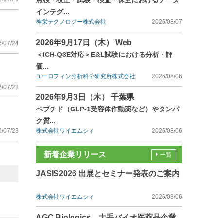
点検・校正・試験・検査・保全におけるデータ
インテグ...
神栄テクノロジー株式会社
2026/08/07
2026年9月17日（木） Web
6/07/24
＜ICH-Q3E対応＞E&L試験における分析・評
価...
ユーロフィン分析科学研究所株式会社
2026/08/06
6/07/23
2026年9月3日（木） 千葉県
ペプチド（GLP-1受容体作動薬など）やタンパ
ク質...
6/07/23
株式会社ワイエムシィ
2026/08/06
新着企業リリース
一覧
JASIS2026 出展とセミナー発表のご案内
株式会社ワイエムシィ
2026/08/06
AGC Biologics、大手バイオ医薬品企業