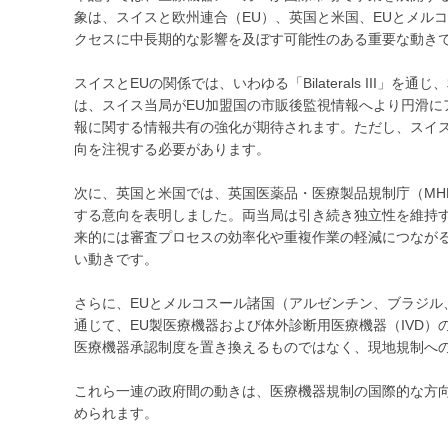
象は、スイスと欧州連合（EU）、英国と米国、EUとメル
クセスに中長期的な影響を及ぼす可能性のある重要な動き
スイスとEUの関係では、いわゆる「Bilaterals III
は、スイス当局がEU加盟国の市販後監視情報へより円滑
報に関する情報共有の強化が期待されます。ただし、スイ
向を注視する必要があります。
次に、英国と米国では、英国医薬品・医療製品規制庁（MH
する意向を表明しました。両当局は引き続き独立性を維持
来的には審査プロセスの効率化や重複作業の軽減につなが
い動きです。
さらに、EUとメルコスール諸国（アルゼンチン、ブラジ
通じて、EU製医療機器および体外診断用医療機器（IVD
医療機器承認制度を置き換えるものではなく、現地規制へ
これら一連の政府間の動きは、医療機器規制の国際的な方
められます。