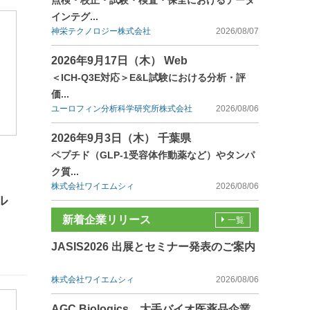
点検・校正・試験・検査・保全におけるデータ
インテグ...
神栄テクノロジー株式会社
2026/08/07
2026年9月17日（木） Web
＜ICH-Q3E対応＞E&L試験における分析・評
価...
ユーロフィン分析科学研究所株式会社
2026/08/06
2026年9月3日（木） 千葉県
ペプチド（GLP-1受容体作動薬など）やタンパ
ク質...
株式会社ワイエムシィ
2026/08/06
ル
新着企業リリース
一覧
JASIS2026 出展とセミナー発表のご案内
株式会社ワイエムシィ
2026/08/06
AGC Biologics、大手バイオ医薬品企業