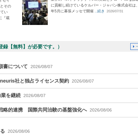
イセイ
に貢献し続けているケルバー・ジャパン株式会社は、2
とその
年5月に幕張メッセで開催
...続き
2026/07/31
めてい
に『蔵
登録【無料】が必要です。）
順書について
2026/08/07
euris社と独占ライセンス契約
2026/08/07
操業を継続
2026/08/07
戦略的連携 国際共同治験の基盤強化へ
2026/08/06
える
2026/08/06