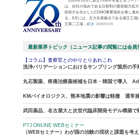
2026年10月に創立70周年を迎えるコーア
は、自社の強みである注射剤の製造能力拡大
技術力を生かしたCDMO事業強化を推し進
る。6月には、主力生産拠点である蔵王工場
王第二工場
...続き
2026/07/29
最新業界トピック（ニュース記事の閲覧には会員
【コラム】査察官とのやりとりあれこれ
洗浄バリデーションにおけるサンプリング箇所の手
丸石製薬、疼痛治療薬候補を日本・韓国で導入 Adn
KMバイオロジクス、熊本地震の影響は軽微 通常
武田薬品、名古屋大と次世代臨床開発モデル構築で
PTJ ONLINE WEBセミナー
（WEBセミナー）わが国の治験の現状と課題を考