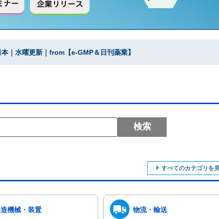
｜水曜更新｜from【e-GMP＆日刊薬業】
検索
すべてのカテゴリを
製造機械・装置
物流・輸送