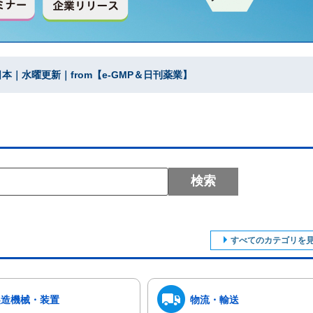
｜水曜更新｜from【e-GMP＆日刊薬業】
検索
すべてのカテゴリを
製造機械・装置
物流・輸送