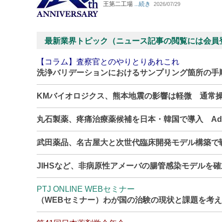
王第二工場
...続き
2026/07/29
最新業界トピック（ニュース記事の閲覧には会員
【コラム】査察官とのやりとりあれこれ
洗浄バリデーションにおけるサンプリング箇所の手
KMバイオロジクス、熊本地震の影響は軽微 通常
丸石製薬、疼痛治療薬候補を日本・韓国で導入 Adn
武田薬品、名古屋大と次世代臨床開発モデル構築で
JIHSなど、非病原性アメーバの腸管感染モデルを
PTJ ONLINE WEBセミナー
（WEBセミナー）わが国の治験の現状と課題を考