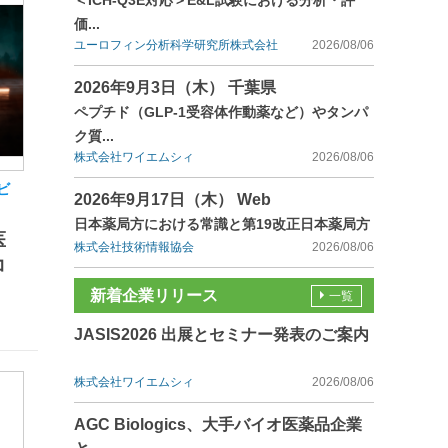
＜ICH-Q3E対応＞E&L試験における分析・評
価...
ユーロフィン分析科学研究所株式会社
2026/08/06
2026年9月3日（木） 千葉県
ペプチド（GLP-1受容体作動薬など）やタンパ
ク質...
株式会社ワイエムシィ
2026/08/06
ビ
2026年9月17日（木） Web
日本薬局方における常識と第19改正日本薬局方
医
株式会社技術情報協会
2026/08/06
コ
新着企業リリース
一覧
JASIS2026 出展とセミナー発表のご案内
株式会社ワイエムシィ
2026/08/06
AGC Biologics、大手バイオ医薬品企業