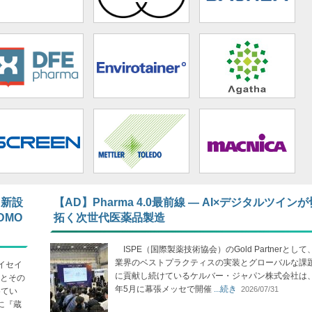
 新設
【AD】Pharma 4.0最前線 ― AI×デジタルツイン
DMO
拓く次世代医薬品製造
ISPE（国際製薬技術協会）のGold Partnerとし
業界のベストプラクティスの実装とグローバルな課
イセイ
に貢献し続けているケルバー・ジャパン株式会社は、2
とその
年5月に幕張メッセで開催
...続き
2026/07/31
めてい
に『蔵