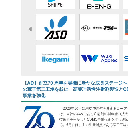
【AD】​​​​​​​創立70 周年を契機に新たな成長ステージへ
の蔵王第二工場を核に、高薬理活性注射剤製造とC
事業を強化
2026年10月に創立70周年を迎えるコーア
は、自社の強みである注射剤の製造能力拡大
技術力を生かしたCDMO事業強化を推し進
る。6月には、主力生産拠点である蔵王工場