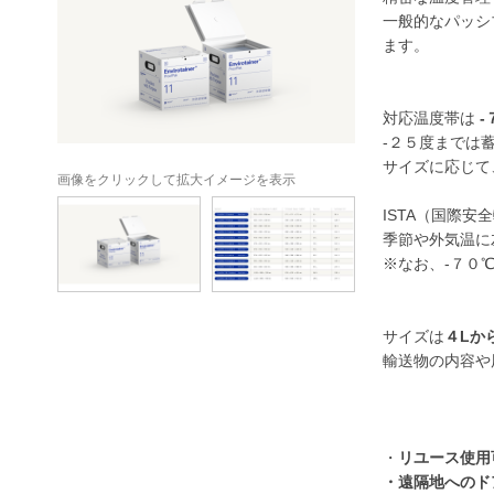
一般的なパッシ
ます。
対応温度帯は
-
-２５度までは
サイズに応じて
画像をクリックして拡大イメージを表示
ISTA（国際
季節や外気温に
※なお、-７０
サイズは
４Lか
輸送物の内容や
・
リユース使用
・遠隔地へのド