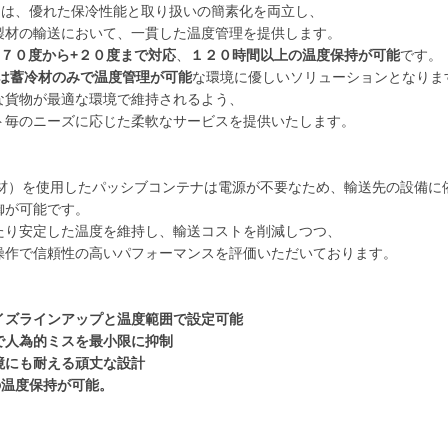
r
は、優れた保冷性能と取り扱いの簡素化を両立し、
製材の輸送において、一貫した温度管理を提供します。
-７０度から+２０度まで対応
、
１２０時間以上の温度保持が可能
です。
では蓄冷材のみで温度管理が可能
な環境に優しいソリューションとなりま
な貨物が最適な環境で維持されるよう、
ト毎のニーズに応じた柔軟なサービスを提供いたします。
冷材）を使用したパッシブコンテナは電源が不要なため、輸送先の設備に
御が可能です。
たり安定した温度を維持し、輸送コストを削減しつつ、
操作で信頼性の高いパフォーマンスを評価いただいております。
イズラインアップと温度範囲で設定可能
で人為的ミスを最小限に抑制
境にも耐える頑丈な設計
の温度保持が可能。