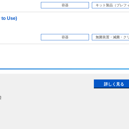
容器
キット製品（プレフィル
o Use)
容器
無菌装置・滅菌・クリー
詳しく見る
階