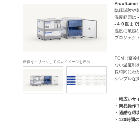
Prooftaine
臨床試験や
温度範囲は
-４０度ま
温度に敏感
プロジェク
PCM（蓄
画像をクリックして拡大イメージを表示
ない温度制
長時間にわ
シンプルな
・幅広いサ
・簡易操作
・過酷な環
・120時間