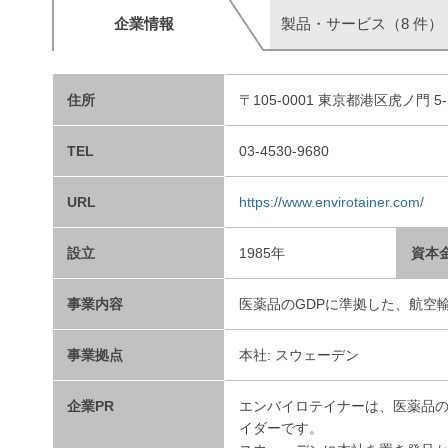
企業情報
製品・サービス（8 件）
住所
〒105-0001 東京都港区虎ノ門 5-
TEL
03-4530-9680
URL
https://www.envirotainer.com/
設立
1985年
資本
事業内容
医薬品のGDPに準拠した、航空
事業拠点
本社: スウェーデン
企業PR
エンバイロテイナーは、医薬品
イダーです。