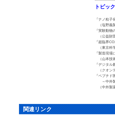
トピッ
『ナノ粒子
（塩野義製薬
『実験動物
（公益財団
『超臨界C
（東京科学
『製造現場
（山本技術
『デジタル
（クオンテ
『ペプチド
～中外製薬
（中外製薬(
関連リンク