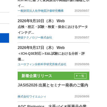
ICH M7に基づく変異原性不純物評価の基礎とポ
イ...
一般財団法人化学物質評価研究機構
2026/08/07
2026年9月10日（木） Web
点検・校正・試験・検査・保全におけるデータ
インテグ...
神栄テクノロジー株式会社
2026/08/07
2026年9月17日（木） Web
＜ICH-Q3E対応＞E&L試験における分析・評
価...
ユーロフィン分析科学研究所株式会社
2026/08/06
新着企業リリース
一覧
JASIS2026 出展とセミナー発表のご案内
株式会社ワイエムシィ
2026/08/06
AGC Biologics、大手バイオ医薬品企業