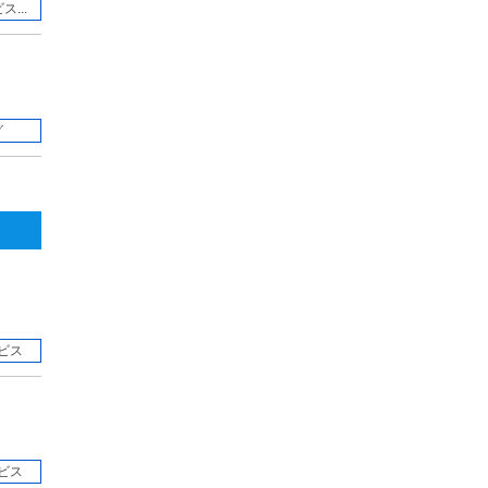
...
グ
ビス
ビス