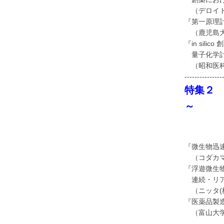
（デロイト 
『第一原理
（鹿児島大
『in si
量子化学計
（昭和医科
---------------
特集２ 
～
微生物
『微生物迅
（コダカマ
『浮遊微生
連続・リア
（ニッタ(株
『医薬品製
（富山大学／
---------------