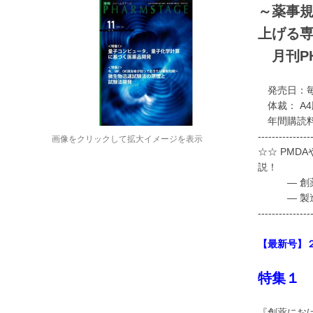
～薬事
上げる
月刊PH
発売日：毎
体裁： A4
年間購読料： 
---------------
画像をクリックして拡大イメージを表示
☆☆ PM
説！
― 創薬モ
― 製造技
---------------
【最新号】
特集１
『創薬にお