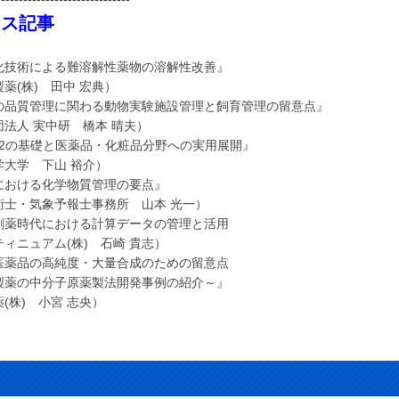
クス記事
化技術による難溶解性薬物の溶解性改善』
(株) 田中 宏典）
の品質管理に関わる動物実験施設管理と飼育管理の留意点』
法人 実中研 橋本 晴夫）
O2の基礎と医薬品・化粧品分野への実用展開』
大学 下山 裕介）
における化学物質管理の要点』
士・気象予報士事務所 山本 光一）
創薬時代における計算データの管理と活用
ィニュアム(株) 石崎 貴志）
医薬品の高純度・大量合成のための留意点
の中分子原薬製法開発事例の紹介～』
株) 小宮 志央）