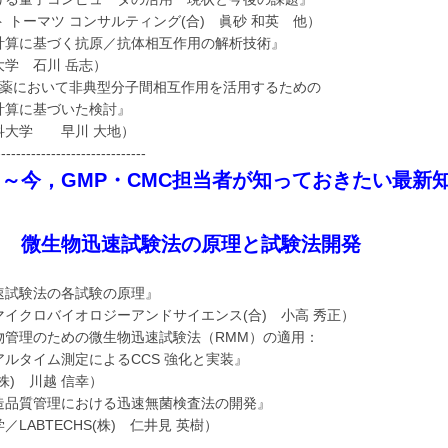
トーマツ コンサルティング(合) 眞砂 和英 他）
計算に基づく抗原／抗体相互作用の解析技術』
学 石川 岳志）
lico 創薬において非典型分子間相互作用を活用するための
算に基づいた検討』
大学 早川 大地）
------------------------------
～今，GMP・CMC担当者が知っておきたい最新
迅速試験法の原理と試験法開発
速試験法の各試験の原理』
イクロバイオロジーアンドサイエンス(合) 小高 秀正）
物管理のための微生物迅速試験法（RMM）の適用：
ルタイム測定によるCCS 強化と実装』
) 川越 信幸）
造品質管理における迅速無菌検査法の開発』
LABTECHS(株) 仁井見 英樹）
------------------------------