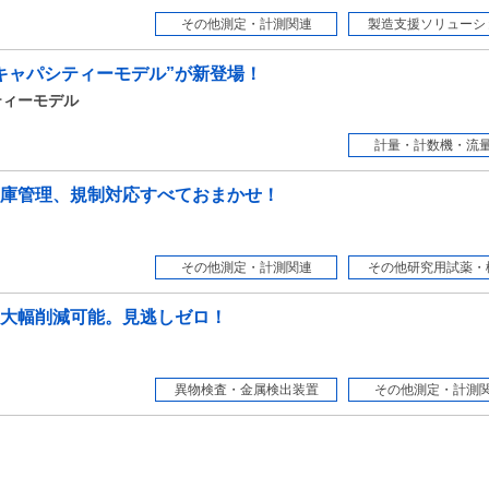
その他測定・計測関連
製造支援ソリューシ
キャパシティーモデル”が新登場！
ティーモデル
計量・計数機・流
庫管理、規制対応すべておまかせ！
その他測定・計測関連
その他研究用試薬・
大幅削減可能。見逃しゼロ！
異物検査・金属検出装置
その他測定・計測