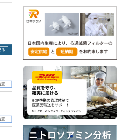
見る
...
...