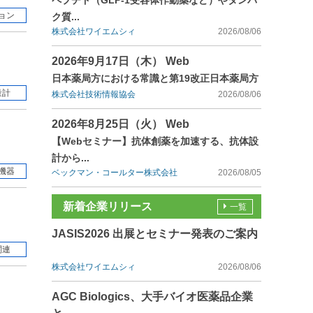
ペプチド（GLP-1受容体作動薬など）やタンパ
ョン
ク質...
株式会社ワイエムシィ
2026/08/06
2026年9月17日（木） Web
日本薬局方における常識と第19改正日本薬局方
量計
株式会社技術情報協会
2026/08/06
2026年8月25日（火） Web
【Webセミナー】抗体創薬を加速する、抗体設
計から...
機器
ベックマン・コールター株式会社
2026/08/05
新着企業リリース
一覧
JASIS2026 出展とセミナー発表のご案内
関連
株式会社ワイエムシィ
2026/08/06
AGC Biologics、大手バイオ医薬品企業