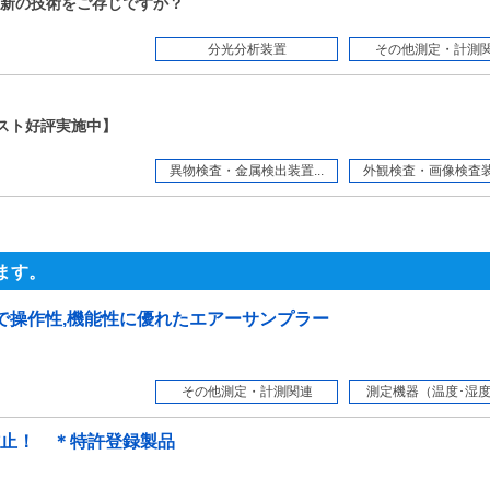
新の技術をご存じですか？
分光分析装置
その他測定・計測
スト好評実施中】
異物検査・金属検出装置...
外観検査・画像検査装置
ます。
格で操作性,機能性に優れたエアーサンプラー
その他測定・計測関連
測定機器（温度･湿度・
止！ ＊特許登録製品