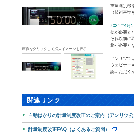
重量選別機
（技術基準
2024年4月
検が必要と
それ以前に
格が必要と
画像をクリックして拡大イメージを表示
アンリツで
ウェビナー
認いただく
関連リンク
自動はかりの計量制度改正のご案内（アンリツ公
計量制度改正FAQ（よくあるご質問）