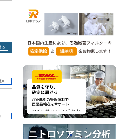
見る
関連
...