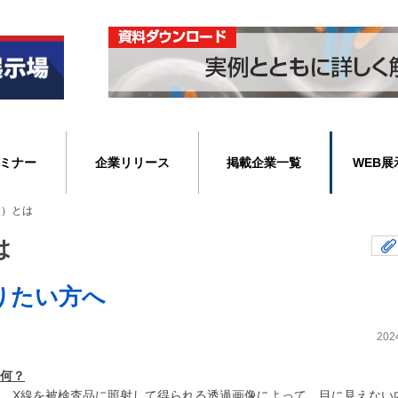
ミナー
企業リリース
掲載企業一覧
WEB展
査）とは
は
りたい方へ
202
て何？
は、X線を被検査品に照射して得られる透過画像によって、目に見えない