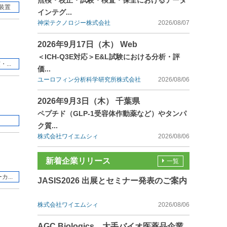
点検・校正・試験・検査・保全におけるデータ
装置
インテグ...
神栄テクノロジー株式会社
2026/08/07
2026年9月17日（木） Web
＜ICH-Q3E対応＞E&L試験における分析・評
...
価...
ユーロフィン分析科学研究所株式会社
2026/08/06
2026年9月3日（木） 千葉県
ペプチド（GLP-1受容体作動薬など）やタンパ
ク質...
株式会社ワイエムシィ
2026/08/06
新着企業リリース
一覧
...
JASIS2026 出展とセミナー発表のご案内
株式会社ワイエムシィ
2026/08/06
AGC Biologics、大手バイオ医薬品企業