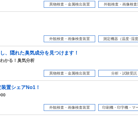
異物検査・金属検出装置
外観検査・画像検査
外観検査・画像検査装置
測定機器（温度･湿度・
し、隠れた臭気成分を見つけます！
わかる！臭気分析
異物検査・金属検出装置
分析・試験受託
装置シェアNo1！
00
外観検査・画像検査装置
印刷機・印字機・マーカ