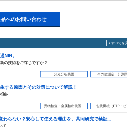
製品へのお問い合わせ
すべてを
過NIR。
新の技術をご存じですか？
分光分析装置
その他測定・計測
生する原因とその対策について解説！
ズ編-
異物検査・金属検出装置...
包装機械（PTP・ピロ
変わらない？安心して使える理由を、共同研究で検証...
いて