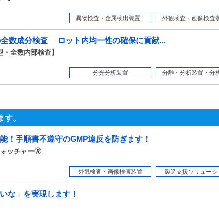
異物検査・金属検出装置...
外観検査・画像検査装置
時の全数成分検査 ロット内均一性の確保に貢献...
透過型・全数内部検査】
分光分析装置
分離・分析装置・分析関
ます。
能！手順書不遵守のGMP違反を防ぎます！
ォッチャー🄬
外観検査・画像検査装置
製造支援ソリューシ
いな」を実現します！