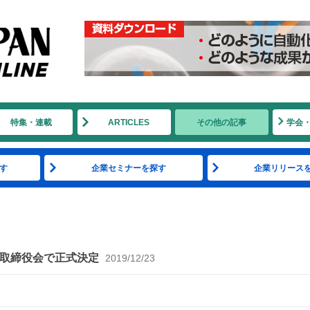
特集・連載
ARTICLES
その他の記事
学会
す
企業セミナーを探す
企業リリース
の取締役会で正式決定
2019/12/23