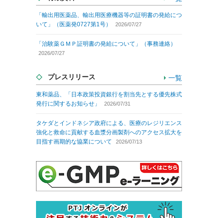
「輸出用医薬品、輸出用医療機器等の証明書の発給につ
いて」（医薬発0727第1号）
2026/07/27
「治験薬ＧＭＰ証明書の発給について」（事務連絡）
2026/07/27
プレスリリース
一覧
東和薬品、「日本政策投資銀行を割当先とする優先株式
発行に関するお知らせ」
2026/07/31
タケダとインドネシア政府による、医療のレジリエンス
強化と救命に貢献する血漿分画製剤へのアクセス拡大を
目指す画期的な協業について
2026/07/13