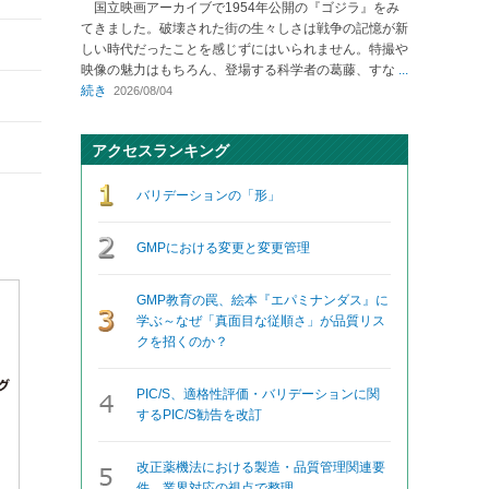
国立映画アーカイブで1954年公開の『ゴジラ』をみ
てきました。破壊された街の生々しさは戦争の記憶が新
しい時代だったことを感じずにはいられません。特撮や
映像の魅力はもちろん、登場する科学者の葛藤、すな
...
続き
2026/08/04
アクセスランキング
バリデーションの「形」
GMPにおける変更と変更管理
GMP教育の罠、絵本『エパミナンダス』に
学ぶ～なぜ「真面目な従順さ」が品質リス
クを招くのか？
PIC/S、適格性評価・バリデーションに関
するPIC/S勧告を改訂
改正薬機法における製造・品質管理関連要
件、業界対応の視点で整理