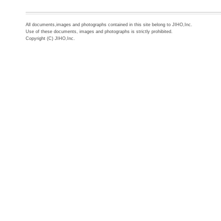
All documents,images and photographs contained in this site belong to JIHO,Inc.
Use of these documents, images and photographs is strictly prohibited.
Copyright (C) JIHO,Inc.