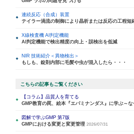
GMP ラボの問題を見つける
連続反応（合成）装置
テイラー渦流の制御により晶析または反応の工程短
X線検査機 AI判定機能
AI判定機能で検出精度の向上・誤検出を低減
NIR 技術紹介＜異物検出＞
もしも、錠剤内部に毛髪や虫が混入したら・・・
こちらの記事もご覧ください
【コラム】品質人を育てる
GMP教育の罠、絵本『エパミナンダス』に学ぶ～
図解で学ぶGMP 第7版
GMPにおける変更と変更管理
2026/07/31