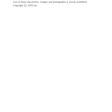
Use of these documents, images and photographs is strictly prohibited.
Copyright (C) JIHO,Inc.