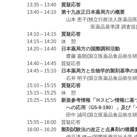
13:35～13:40
質疑応答
13:40～14:10
第十九改正日本薬局方の概要
山本 恵子(独立行政法人医薬品医療機器
医薬品基準課 調査役
14:10～14:15
質疑応答
14:15～14:20 休 憩
14:20～14:40
日本薬局方の国際調和活動
齋藤 嘉朗(国立医薬品食品衛生研究所
14:40～14:45 質疑応答
14:45～15:10
日本薬局方と生物学的製剤基準の
石井 明子(国立医薬品食品衛生研究所 
15:10～15:15
質疑応答
15:15～15:25 休 憩
1
15:25～15:55
新規参考情報「
Hスピン情報に基
への応用〈G5-9-190〉」及び「ヘス
田中 誠司(国立医薬品食品衛生研究所 
15:55～16:00 質疑応答
16:00～16:20
製剤試験法の改正と点鼻剤の噴霧
伊豆津 健一(国際医療福祉大学 成田薬