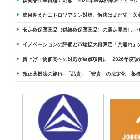
後発品企業再編の動き 2025年医薬品業界トピッ
節目迎えたニトロソアミン対策、解決はまだ先 医
安定確保医薬品（供給確保医薬品）の選定見直し─7
イノベーションの評価と市場拡大再算定「共連れ」
賃上げ・物価高への対応が重点項目に 2026年度
改正薬機法の施行─「品責」「安責」の法定化 薬