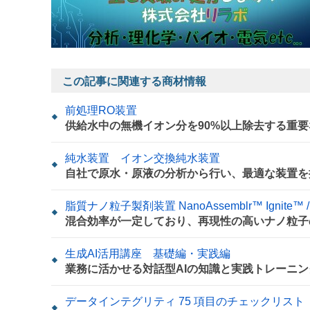
この記事に関連する商材情報
前処理RO装置
供給水中の無機イオン分を90%以上除去する重
純水装置 イオン交換純水装置
自社で原水・原液の分析から行い、最適な装置を
脂質ナノ粒子製剤装置 NanoAssemblr™ Ignite™ / I
混合効率が一定しており、再現性の高いナノ粒子
生成AI活用講座 基礎編・実践編
業務に活かせる対話型AIの知識と実践トレーニン
データインテグリティ 75 項目のチェックリスト