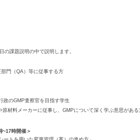
日の課題説明の中で説明します。
部門（QA）等に従事する方
行政のGMP査察官を目指す学生
や原材料メーカーに従事し、GMPについて深く学ぶ意思がある
~17時開催＞
メントシートを用いた変更管理（案）の進め方」