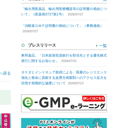
「輸出用医薬品、輸出用医療機器等の証明書の発給につ
いて」（医薬発0727第1号）
2026/07/27
「治験薬ＧＭＰ証明書の発給について」（事務連絡）
2026/07/27
プレスリリース
一覧
東和薬品、「日本政策投資銀行を割当先とする優先株式
発行に関するお知らせ」
2026/07/31
タケダとインドネシア政府による、医療のレジリエンス
へ戻る
強化と救命に貢献する血漿分画製剤へのアクセス拡大を
目指す画期的な協業について
2026/07/13