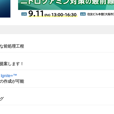
要な前処理工程
提案します！
gnite+™
の作成が可能
グ