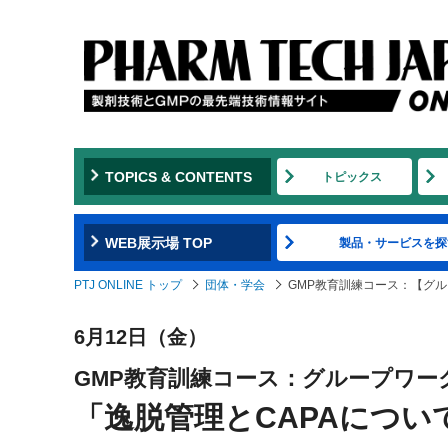
TOPICS & CONTENTS
トピックス
WEB展示場 TOP
製品・サービスを探
PTJ ONLINE トップ
団体・学会
GMP教育訓練コース：【グル
6月12日（金）
GMP教育訓練コース：グループワーク
「逸脱管理とCAPAについ