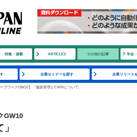
特集・連載
ARTICLES
その他の記事
学会
す
企業セミナーを探す
企業リリース
ープワークGW10】「逸脱管理とCAPAについて」
GW10
て」