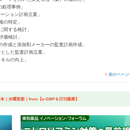
グの処理事例」
バリデーション計画立案」
情報の特定」
判定に関する検討」
の評価検討」
決め案の作成と添加剤メーカーの監査計画作成」
参考とした監査計画立案」
ンスキルの向上」
前のページ
｜水曜更新｜from【e-GMP＆日刊薬業】