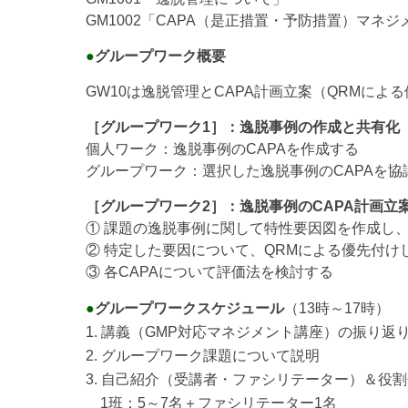
GM1002「CAPA（是正措置・予防措置）マネジ
●
グループワーク概要
GW10は逸脱管理とCAPA計画立案（QRMに
［グループワーク1］：逸脱事例の作成と共有化
個人ワーク：逸脱事例のCAPAを作成する
グループワーク：選択した逸脱事例のCAPAを協
［グループワーク2］：逸脱事例のCAPA計画立
① 課題の逸脱事例に関して特性要因図を作成し
② 特定した要因について、QRMによる優先付け
③ 各CAPAについて評価法を検討する
●
グループワークスケジュール
（13時～17時）
1. 講義（GMP対応マネジメント講座）の振り返
2. グループワーク課題について説明
3. 自己紹介（受講者・ファシリテーター）＆役
1班：5～7名＋ファシリテーター1名