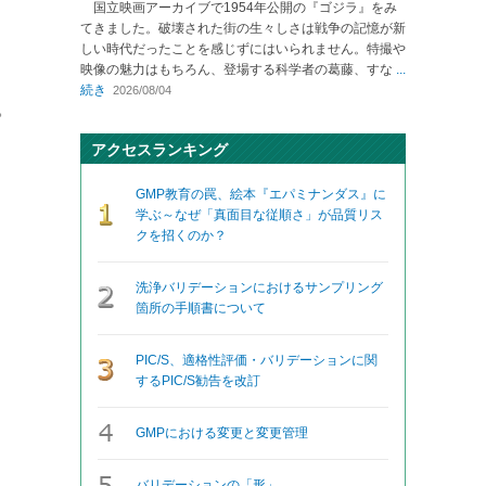
国立映画アーカイブで1954年公開の『ゴジラ』をみ
てきました。破壊された街の生々しさは戦争の記憶が新
しい時代だったことを感じずにはいられません。特撮や
映像の魅力はもちろん、登場する科学者の葛藤、すな
...
続き
2026/08/04
。
アクセスランキング
GMP教育の罠、絵本『エパミナンダス』に
学ぶ～なぜ「真面目な従順さ」が品質リス
クを招くのか？
洗浄バリデーションにおけるサンプリング
箇所の手順書について
PIC/S、適格性評価・バリデーションに関
するPIC/S勧告を改訂
GMPにおける変更と変更管理
バリデーションの「形」