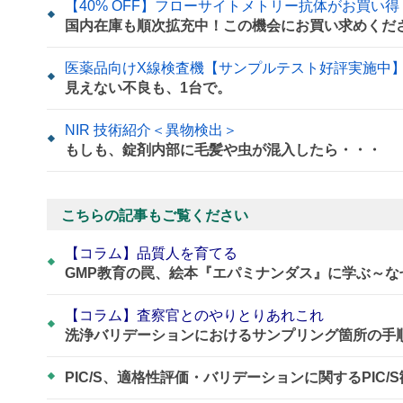
【40% OFF】フローサイトメトリー抗体がお買い得
国内在庫も順次拡充中！この機会にお買い求めくだ
医薬品向けX線検査機【サンプルテスト好評実施中
見えない不良も、1台で。
NIR 技術紹介＜異物検出＞
もしも、錠剤内部に毛髪や虫が混入したら・・・
こちらの記事もご覧ください
【コラム】品質人を育てる
GMP教育の罠、絵本『エパミナンダス』に学ぶ～
【コラム】査察官とのやりとりあれこれ
洗浄バリデーションにおけるサンプリング箇所の手
PIC/S、適格性評価・バリデーションに関するPIC/