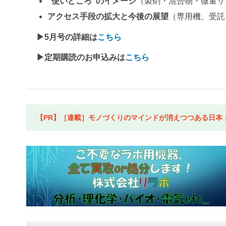
“使いどころ”のイメージ
（製剤・混合物・微量サ
アクセス手段の拡大と今後の展望
（専用機、受託
▶5月号の詳細は
こちら
▶定期購読のお申込みは
こちら
【PR】［連載］モノづくりのマインドが消えつつある日本｜水