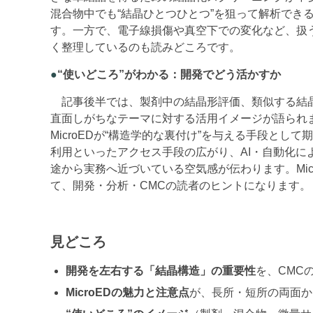
混合物中でも“結晶ひとつひとつ”を狙って解析でき
す。一方で、電子線損傷や真空下での変化など、扱
く整理しているのも読みどころです。
●
“使いどころ”がわかる：開発でどう活かすか
記事後半では、製剤中の結晶形評価、類似する結
直面しがちなテーマに対する活用イメージが語られ
MicroEDが“構造学的な裏付け”を与える手段と
利用といったアクセス手段の広がり、AI・自動化
途から実務へ近づいている空気感が伝わります。Mi
て、開発・分析・CMCの読者のヒントになります。
見どころ
開発を左右する「結晶構造」の重要性
を、CMC
MicroEDの魅力と注意点
が、長所・短所の両面か