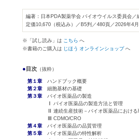
編著：
日本PDA製薬学会 バイオウイルス委員会／
定価
10,670（税込み）
／B5判／
480
頁／2026年4
※「試し読み」は
こちら
へ
※書籍のご購入は
じほう オンラインショップ
へ
●
目次
（抜粋）
第１章
ハンドブック概要
第２章
細胞基材の基礎
第３章
バイオ医薬品の製造
Ⅰ
バイオ医薬品の製造方法と管理
Ⅱ
連続生産技術－バイオ医薬品における
Ⅲ
CDMO/CRO
第４章
バイオ医薬品の品質管理
第５章
バイオ医薬品の特性解析