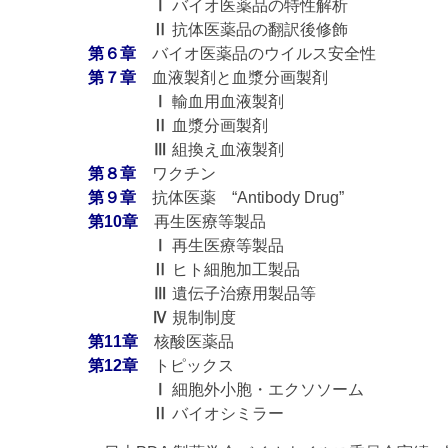
Ⅰ
バイオ医薬品の特性解析
Ⅱ
抗体医薬品の翻訳後修飾
第６章
バイオ医薬品のウイルス安全性
第７章
血液製剤と血漿分画製剤
Ⅰ
輸血用血液製剤
Ⅱ
血漿分画製剤
Ⅲ
組換え血液製剤
第８章
ワクチン
第９章
抗体医薬 “Antibody Drug”
第10章
再生医療等製品
Ⅰ
再生医療等製品
Ⅱ
ヒト細胞加工製品
Ⅲ
遺伝子治療用製品等
Ⅳ
規制制度
第11章
核酸医薬品
第12章
トピックス
Ⅰ
細胞外小胞・エクソソーム
Ⅱ
バイオシミラー