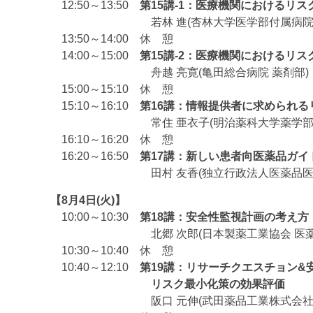
12:50～13:50
第15講-1：医療機関におけるリ
若林 進(杏林大学医学部付属病院 薬
13:50～14:00 休 憩
14:00～15:00
第15講-2：医療機関におけるリ
舟越 亮寛(亀田総合病院 薬剤部)
15:00～15:10 休 憩
15:10～16:10
第16講：情報提供者に求められ
常住 亜衣子(明治薬科大学薬学部 医療
16:10～16:20 休 憩
16:20～16:50
第17講：新しい患者向医薬品ガ
田村 友香(独立行政法人医薬品医療機器総
【8月4日(火)】
10:00～10:30
第18講：安全性監視計画の考え方
北郷 次郎(日本製薬工業協会 医薬品
10:30～10:40 休 憩
10:40～12:10
第19講：リサーチクエスチョン&
リスク最小化策の効果評価
阪口 元伸(武田薬品工業株式会社 日本開