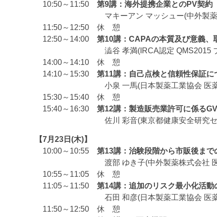
10:50～11:50
第9講：海外提携企業とのPV契約
マキーアン マッシュー(中外製薬株式会
11:50～12:50 休 憩
12:50～14:00
第10講：CAPAの本質及び意義
澁谷 孝満(IRCA認定 QMS2015 プリ
14:00～14:10 休 憩
14:10～15:30
第11講：自己点検と信頼性保証に
小泉 一馬(日本製薬工業協会 医薬品
15:30～15:40 休 憩
15:40～16:30
第12講：製造販売業許可に係るG
佐川 彩音(東京都健康安全研究センター 
【7月23日(木)】
10:00～10:55
第13講：治験段階から市販後まで
渡部 ゆき子(中外製薬株式会社 医薬
10:55～11:05 休 憩
11:05～11:50
第14講：追加のリスク最小化活動
石田 和彦(日本製薬工業協会 医薬品
11:50～12:50 休 憩