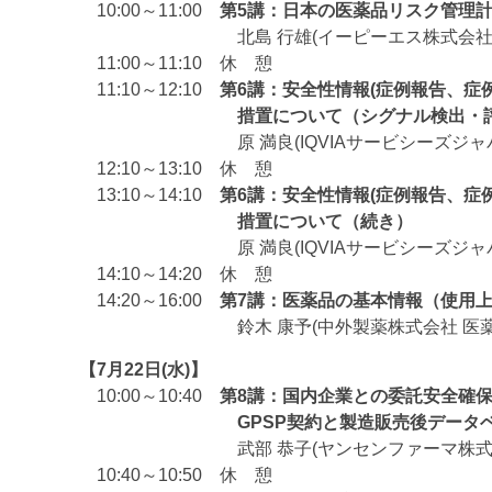
10:00～11:00
第5講：日本の医薬品リスク管理計
北島 行雄(イーピーエス株式会社
11:00～11:10 休 憩
11:10～12:10
第6講：安全性情報(症例報告、症
措置について（シグナル検出・評価
原 満良(IQVIAサービシーズジャパン合
12:10～13:10 休 憩
13:10～14:10
第6講：安全性情報(症例報告、症
措置について（続き）
原 満良(IQVIAサービシーズジャパン合
14:10～14:20 休 憩
14:20～16:00
第7講：医薬品の基本情報（使用
鈴木 康予(中外製薬株式会社 医薬安
【7月22日(水)】
10:00～10:40
第8講：国内企業との委託安全確保
GPSP契約と製造販売後データベース
武部 恭子(ヤンセンファーマ株式会社 Local M
10:40～10:50 休 憩