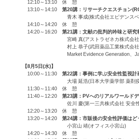
12:10～13:10 休 憩
13:10～14:10
第20講：リサーチクエスチョン(R
青木 事成(株式会社エピデンスベイ
14:10～14:20 休 憩
14:20～16:20
第21講：文献の批判的吟味と研究
宮崎 真(アストラゼネカ株式会社 研究開
村上 恭子(武田薬品工業株式会社 Global Medical A
Market Evidence Generation、Jap
【8月5日(水)】
10:00～11:30
第22講：事例に学ぶ安全性監視計画
大場 延浩(日本大学薬学部 薬剤疫学
11:30～11:40 休 憩
11:40～12:20
第23講：PVへのリアルワールド
佐川 慶(第一三共株式会社 安全性疫
12:20～13:20 休 憩
13:20～14:20
第24講：市販後の安全性評価はど
小宮山 靖(オフィス小宮山)
14:20～14:30 休 憩