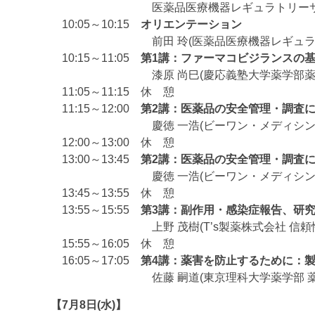
医薬品医療機器レギュラトリーサイ
10:05～10:15
オリエンテーション
前田 玲(医薬品医療機器レギュラトリ
10:15～11:05
第1講：ファーマコビジランスの
漆原 尚巳(慶応義塾大学薬学部薬学科 
11:05～11:15 休 憩
11:15～12:00
第2講：医薬品の安全管理・調査
慶徳 一浩(ビーワン・メディシンズ
12:00～13:00 休 憩
13:00～13:45
第2講：医薬品の安全管理・調査
慶徳 一浩(ビーワン・メディシンズ
13:45～13:55 休 憩
13:55～15:55
第3講：副作用・感染症報告、研
上野 茂樹(T’s製薬株式会社 信頼性保証
15:55～16:05 休 憩
16:05～17:05
第4講：薬害を防止するために：
佐藤 嗣道(東京理科大学薬学部 薬
【7月8日(水)】