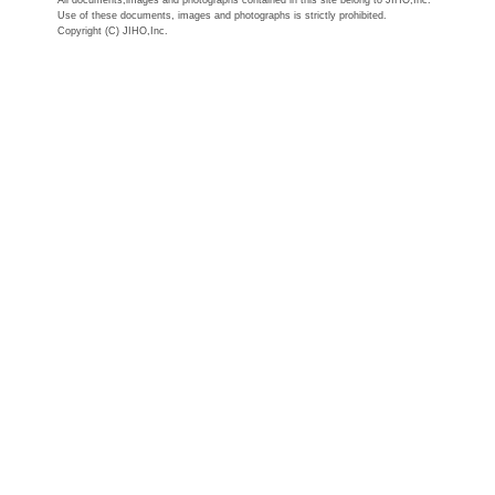
Use of these documents, images and photographs is strictly prohibited.
Copyright (C) JIHO,Inc.