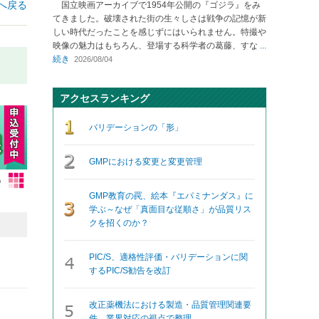
へ戻る
国立映画アーカイブで1954年公開の『ゴジラ』をみ
てきました。破壊された街の生々しさは戦争の記憶が新
しい時代だったことを感じずにはいられません。特撮や
映像の魅力はもちろん、登場する科学者の葛藤、すな
...
続き
2026/08/04
アクセスランキング
バリデーションの「形」
GMPにおける変更と変更管理
GMP教育の罠、絵本『エパミナンダス』に
学ぶ～なぜ「真面目な従順さ」が品質リス
クを招くのか？
PIC/S、適格性評価・バリデーションに関
するPIC/S勧告を改訂
改正薬機法における製造・品質管理関連要
件、業界対応の視点で整理