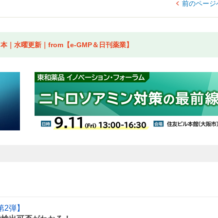
前のページ
｜水曜更新｜from【e-GMP＆日刊薬業】
第2弾】