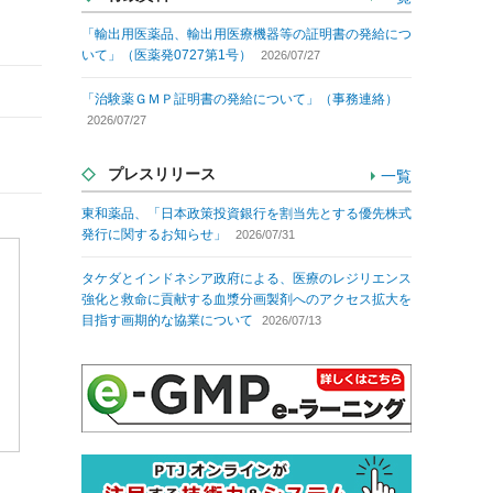
「輸出用医薬品、輸出用医療機器等の証明書の発給につ
いて」（医薬発0727第1号）
2026/07/27
「治験薬ＧＭＰ証明書の発給について」（事務連絡）
2026/07/27
プレスリリース
一覧
東和薬品、「日本政策投資銀行を割当先とする優先株式
発行に関するお知らせ」
2026/07/31
タケダとインドネシア政府による、医療のレジリエンス
強化と救命に貢献する血漿分画製剤へのアクセス拡大を
目指す画期的な協業について
2026/07/13