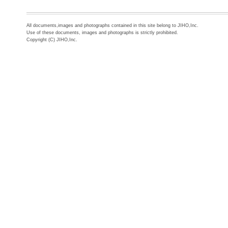
All documents,images and photographs contained in this site belong to JIHO,Inc.
Use of these documents, images and photographs is strictly prohibited.
Copyright (C) JIHO,Inc.