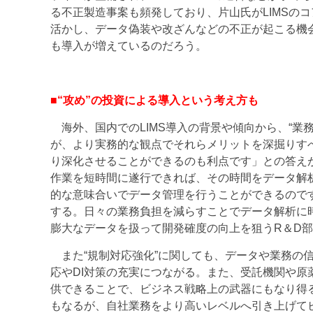
る不正製造事案も頻発しており、片山氏がLIMSの
活かし、データ偽装や改ざんなどの不正が起こる機
も導入が増えているのだろう。
■“攻め”の投資による導入という考え方も
海外、国内でのLIMS導入の背景や傾向から、“業務
が、より実務的な観点でそれらメリットを深掘りす
り深化させることができるのも利点です」との答え
作業を短時間に遂行できれば、その時間をデータ解
的な意味合いでデータ管理を行うことができるので
する。日々の業務負担を減らすことでデータ解析に
膨大なデータを扱って開発確度の向上を狙うR＆D
また“規制対応強化”に関しても、データや業務の
応やDI対策の充実につながる。また、受託機関や
供できることで、ビジネス戦略上の武器にもなり得
もなるが、自社業務をより高いレベルへ引き上げて