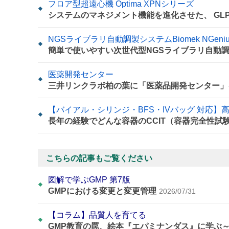
フロア型超遠心機 Optima XPNシリーズ
システムのマネジメント機能を進化させた、 GL
NGSライブラリ自動調製システムBiomek NGeni
簡単で使いやすい次世代型NGSライブラリ自動
医薬開発センター
三井リンクラボ柏の葉に「医薬品開発センター」
【バイアル・シリンジ・BFS・IVバッグ 対応
長年の経験でどんな容器のCCIT（容器完全性試験
こちらの記事もご覧ください
図解で学ぶGMP 第7版
GMPにおける変更と変更管理
2026/07/31
【コラム】品質人を育てる
GMP教育の罠、絵本『エパミナンダス』に学ぶ