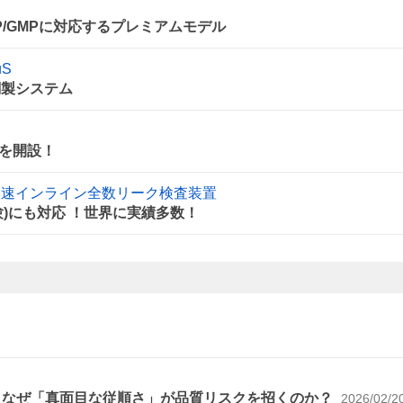
P/GMPに対応するプレミアムモデル
uS
調製システム
を開設！
】高速インライン全数リーク検査装置
)にも対応 ！世界に実績多数！
～なぜ「真面目な従順さ」が品質リスクを招くのか？
2026/02/2