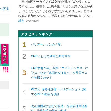
国立映画アーカイブで1954年公開の『ゴジラ』をみ
てきました。破壊された街の生々しさは戦争の記憶が新
へ戻る
しい時代だったことを感じずにはいられません。特撮や
映像の魅力はもちろん、登場する科学者の葛藤、すな
...
続き
2026/08/04
アクセスランキング
バリデーションの「形」
GMPにおける変更と変更管理
GMP教育の罠、絵本『エパミナンダス』に
学ぶ～なぜ「真面目な従順さ」が品質リス
クを招くのか？
PIC/S、適格性評価・バリデーションに関
するPIC/S勧告を改訂
改正薬機法における製造・品質管理関連要
件、業界対応の視点で整理