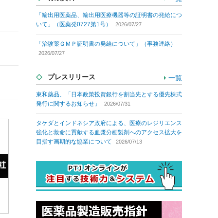
「輸出用医薬品、輸出用医療機器等の証明書の発給につ
いて」（医薬発0727第1号）
2026/07/27
「治験薬ＧＭＰ証明書の発給について」（事務連絡）
2026/07/27
プレスリリース
一覧
東和薬品、「日本政策投資銀行を割当先とする優先株式
発行に関するお知らせ」
2026/07/31
タケダとインドネシア政府による、医療のレジリエンス
強化と救命に貢献する血漿分画製剤へのアクセス拡大を
目指す画期的な協業について
2026/07/13