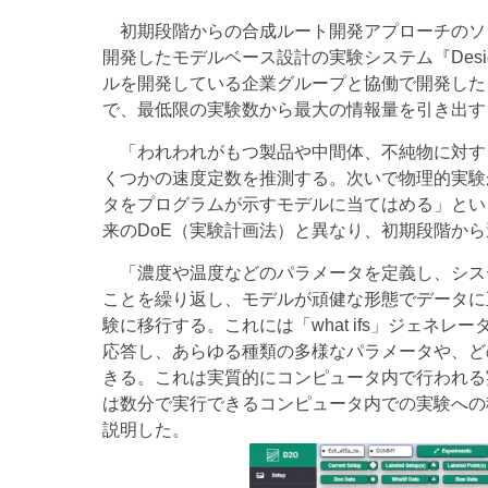
初期段階からの合成ルート開発アプローチのソリュ
開発したモデルベース設計の実験システム『Design2
ルを開発している企業グループと協働で開発した
で、最低限の実験数から最大の情報量を引き出す
「われわれがもつ製品や中間体、不純物に対す
くつかの速度定数を推測する。次いで物理的実験
タをプログラムが示すモデルに当てはめる」とい
来のDoE（実験計画法）と異なり、初期段階か
「濃度や温度などのパラメータを定義し、シス
ことを繰り返し、モデルが頑健な形態でデータに
験に移行する。これには「what ifs」ジェネ
応答し、あらゆる種類の多様なパラメータや、ど
きる。これは実質的にコンピュータ内で行われる
は数分で実行できるコンピュータ内での実験への
説明した。