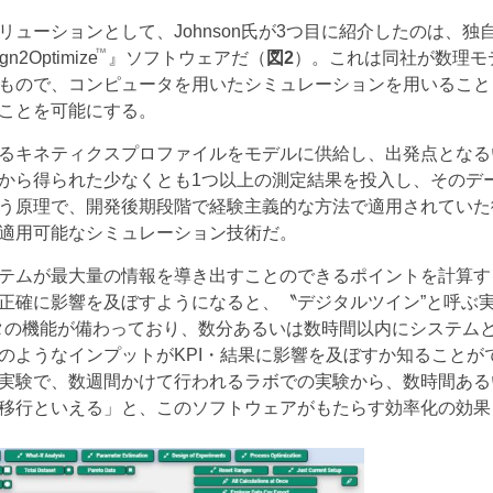
ーションとして、Johnson氏が3つ目に紹介したのは、独
TM
Optimize
』ソフトウェアだ（
図2
）。これは同社が数理モ
もので、コンピュータを用いたシミュレーションを用いること
ことを可能にする。
るキネティクスプロファイルをモデルに供給し、出発点となる
から得られた少なくとも1つ以上の測定結果を投入し、そのデ
う原理で、開発後期段階で経験主義的な方法で適用されていた
ら適用可能なシミュレーション技術だ。
テムが最大量の情報を導き出すことのできるポイントを計算す
正確に影響を及ぼすようになると、〝デジタルツイン”と呼ぶ
レータの機能が備わっており、数分あるいは数時間以内にシステム
のようなインプットがKPI・結果に影響を及ぼすか知ることが
実験で、数週間かけて行われるラボでの実験から、数時間ある
移行といえる」と、このソフトウェアがもたらす効率化の効果