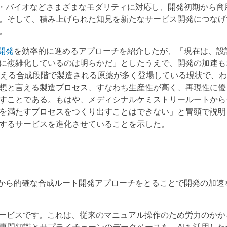
子・バイオなどさまざまなモダリティに対応し、開発初期から商
。そして、積み上げられた知見を新たなサービス開発につなげ
。
開発
を効率的に進めるアプローチを紹介したが、「現在は、設
に複雑化しているのは明らかだ」としたうえで、開発の加速も
超える合成段階で製造される原薬が多く登場している現状で、
想と言える製造プロセス、すなわち生産性が高く、再現性に優
すことである。もはや、メディシナルケミストリールートから
を満たすプロセスをつくり出すことはできない」と冒頭で説明
するサービスを進化させていることを示した。
階から的確な合成ルート開発アプローチをとることで開発の加速
ービスです。これは、従来のマニュアル操作のため労力のかか