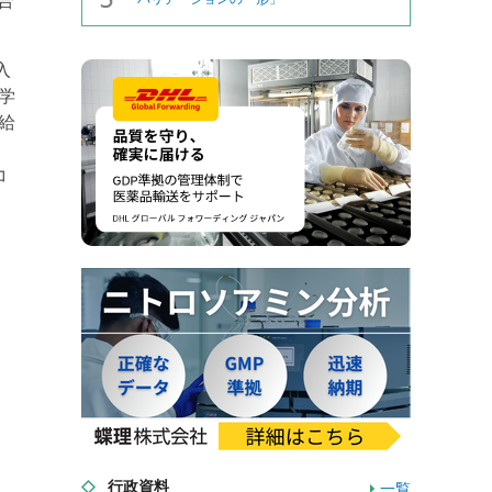
合
入
学
給
コ
行政資料
一覧