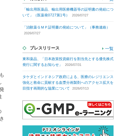
「輸出用医薬品、輸出用医療機器等の証明書の発給につ
いて」（医薬発0727第1号）
2026/07/27
「治験薬ＧＭＰ証明書の発給について」（事務連絡）
2026/07/27
プレスリリース
一覧
東和薬品、「日本政策投資銀行を割当先とする優先株式
発行に関するお知らせ」
2026/07/31
も
タケダとインドネシア政府による、医療のレジリエンス
し
強化と救命に貢献する血漿分画製剤へのアクセス拡大を
目指す画期的な協業について
2026/07/13
発
性
り
の
き