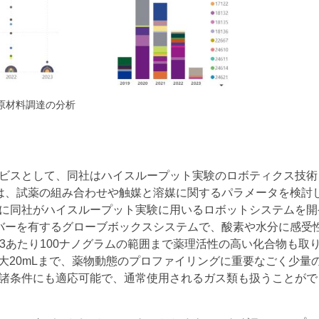
達の分析
ビスとして、同社はハイスループット実験のロボティクス技術
は、試薬の組み合わせや触媒と溶媒に関するパラメータを検討
に同社がハイスループット実験に用いるロボットシステムを開
バーを有するグローブボックスシステムで、酸素や水分に感受
m3あたり100ナノグラムの範囲まで薬理活性の高い化合物も取
大20mLまで、薬物動態のプロファイリングに重要なごく少量
諸条件にも適応可能で、通常使用されるガス類も扱うことがで