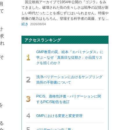
国立映画アーカイブで1954年公開の『ゴジラ』をみ
用
てきました。破壊された街の生々しさは戦争の記憶が新
て
しい時代だったことを感じずにはいられません。特撮や
映像の魅力はもちろん、登場する科学者の葛藤、すな
...
続き
2026/08/04
計
求
アクセスランキング
われ
GMP教育の罠、絵本『エパミナンダス』に
そ
学ぶ～なぜ「真面目な従順さ」が品質リス
クを招くのか？
洗浄バリデーションにおけるサンプリング
箇所の手順書について
PIC/S、適格性評価・バリデーションに関
するPIC/S勧告を改訂
を
GMPにおける変更と変更管理
る
バリデーションの「形」