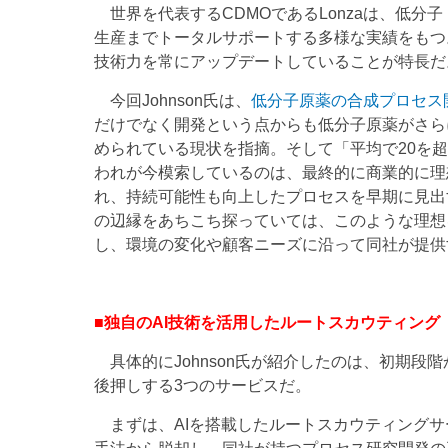
世界を代表するCDMOであるLonzaは、低分
生産までトータルサポートする多様な実績をもつ
技術力を常にアップデートしていることが特長だ
今回Johnson氏は、
低分子原薬の合成プロセス
だけでなく開発という点からも低分子原薬がさら
められている現状を指摘。そして「平均で20を
われが今模索しているのは、最終的に商業的に理
れ、持続可能性も向上したプロセスを早期に見出
の辺縁をあちこち探っていては、このような理想
し、環境の変化や顧客ニーズに沿って同社が提供
■独自のAI技術を活用したルートスカウティング
具体的にJohnson氏が紹介したのは、初期段
後押しする3つのサービスだ。
まずは、AIを搭載したルートスカウティングサ