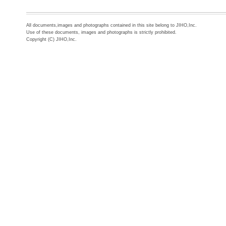
All documents,images and photographs contained in this site belong to JIHO,Inc.
Use of these documents, images and photographs is strictly prohibited.
Copyright (C) JIHO,Inc.