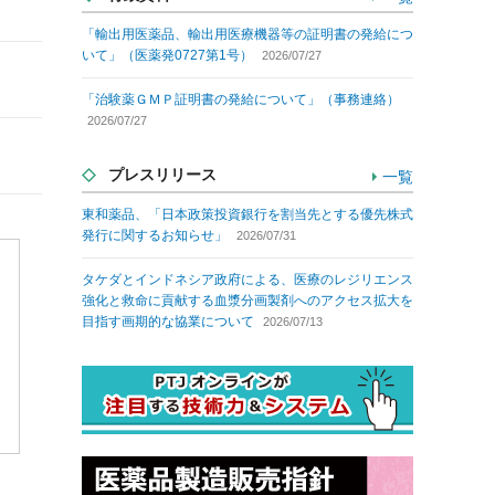
「輸出用医薬品、輸出用医療機器等の証明書の発給につ
いて」（医薬発0727第1号）
2026/07/27
「治験薬ＧＭＰ証明書の発給について」（事務連絡）
2026/07/27
プレスリリース
一覧
東和薬品、「日本政策投資銀行を割当先とする優先株式
発行に関するお知らせ」
2026/07/31
タケダとインドネシア政府による、医療のレジリエンス
強化と救命に貢献する血漿分画製剤へのアクセス拡大を
目指す画期的な協業について
2026/07/13