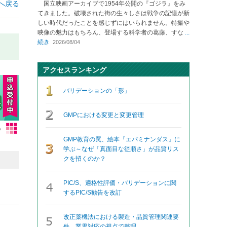
へ戻る
国立映画アーカイブで1954年公開の『ゴジラ』をみ
てきました。破壊された街の生々しさは戦争の記憶が新
しい時代だったことを感じずにはいられません。特撮や
映像の魅力はもちろん、登場する科学者の葛藤、すな
...
続き
2026/08/04
アクセスランキング
バリデーションの「形」
GMPにおける変更と変更管理
GMP教育の罠、絵本『エパミナンダス』に
学ぶ～なぜ「真面目な従順さ」が品質リス
クを招くのか？
PIC/S、適格性評価・バリデーションに関
するPIC/S勧告を改訂
改正薬機法における製造・品質管理関連要
件、業界対応の視点で整理