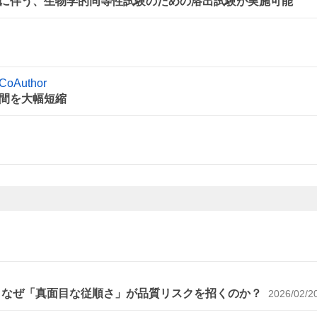
に伴う、生物学的同等性試験のための溶出試験が実施可能
uthor
時間を大幅短縮
～なぜ「真面目な従順さ」が品質リスクを招くのか？
2026/02/2