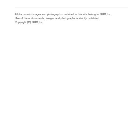
All documents,images and photographs contained in this site belong to JIHO,Inc.
Use of these documents, images and photographs is strictly prohibited.
Copyright (C) JIHO,Inc.