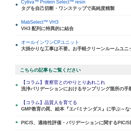
Cytiva™ Protein Select™ resin
タグを自己切断・ワンステップで高純度精製
MabSelect™ VH3
VH3 配列に特異的に結合
オールインワンCPユニット
大掛かりな工事は不要。お手軽クリーンルームユニッ
こちらの記事もご覧ください
【コラム】査察官とのやりとりあれこれ
洗浄バリデーションにおけるサンプリング箇所の手
【コラム】品質人を育てる
GMP教育の罠、絵本『エパミナンダス』に学ぶ～
PIC/S、適格性評価・バリデーションに関するPIC/