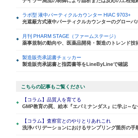
テイラー渦流の制御により晶析または反応の工程短
ラボ型 液中パーティクルカウンター HIAC 9703+
光遮蔽方式液中パーティクルカウンターのグローバ
月刊 PHARM STAGE（ファームステージ）
薬事規制の動向や、医薬品開発・製造のトレンド技
製造販売承認書チェッカー
製造販売承認書と指図書等をLineByLineで確認
こちらの記事もご覧ください
【コラム】品質人を育てる
GMP教育の罠、絵本『エパミナンダス』に学ぶ～
【コラム】査察官とのやりとりあれこれ
洗浄バリデーションにおけるサンプリング箇所の手