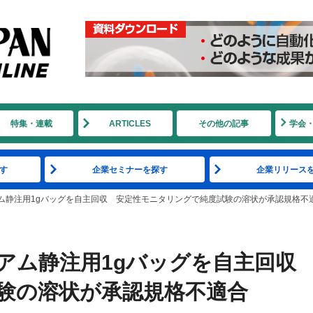
特集・連載
ARTICLES
その他の記事
学会
す
企業セミナーを探す
企業リリース
ム静注用1gバッグを自主回収 安定性モニタリングで純度試験の溶状が承認規格不
アム静注用1gバッグを自主回収
験の溶状が承認規格不適合