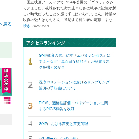
国立映画アーカイブで1954年公開の『ゴジラ』をみ
てきました。破壊された街の生々しさは戦争の記憶が新
しい時代だったことを感じずにはいられません。特撮や
映像の魅力はもちろん、登場する科学者の葛藤、すな
...
へ戻る
続き
2026/08/04
アクセスランキング
GMP教育の罠、絵本『エパミナンダス』に
学ぶ～なぜ「真面目な従順さ」が品質リス
クを招くのか？
洗浄バリデーションにおけるサンプリング
箇所の手順書について
PIC/S、適格性評価・バリデーションに関
するPIC/S勧告を改訂
GMPにおける変更と変更管理
バリデーションの「形」