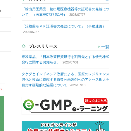
「輸出用医薬品、輸出用医療機器等の証明書の発給につ
0
いて」（医薬発0727第1号）
2026/07/27
「治験薬ＧＭＰ証明書の発給について」（事務連絡）
2026/07/27
プレスリリース
一覧
東和薬品、「日本政策投資銀行を割当先とする優先株式
発行に関するお知らせ」
2026/07/31
タケダとインドネシア政府による、医療のレジリエンス
強化と救命に貢献する血漿分画製剤へのアクセス拡大を
目指す画期的な協業について
2026/07/13