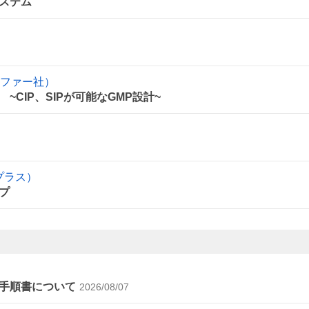
ステム
スファー社）
CIP、SIPが可能なGMP設計~
イプラス）
プ
手順書について
2026/08/07