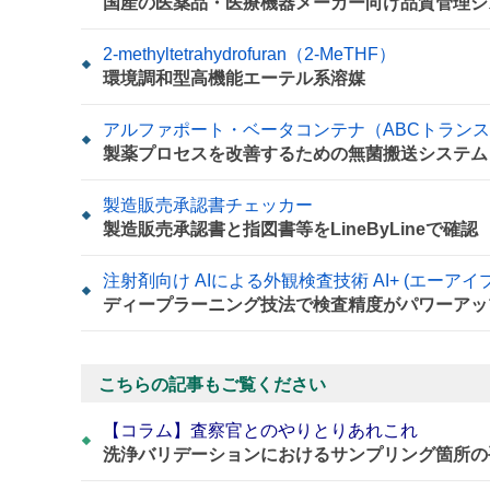
国産の医薬品・医療機器メーカー向け品質管理シ
2-methyltetrahydrofuran（2-MeTHF）
環境調和型高機能エーテル系溶媒
アルファポート・ベータコンテナ（ABCトラン
製薬プロセスを改善するための無菌搬送システム ~
製造販売承認書チェッカー
製造販売承認書と指図書等をLineByLineで確認
注射剤向け AIによる外観検査技術 AI+ (エーア
ディープラーニング技法で検査精度がパワーアッ
こちらの記事もご覧ください
【コラム】査察官とのやりとりあれこれ
洗浄バリデーションにおけるサンプリング箇所の