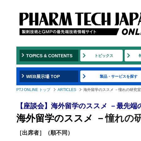
TOPICS & CONTENTS
トピックス
WEB展示場 TOP
製品・サービスを探す
PTJ ONLINE トップ
ARTICLES
海外留学のススメ －憧れの研究
【座談会】海外留学のススメ －最先端
海外留学のススメ －
憧れの
［出席者］（順不同）