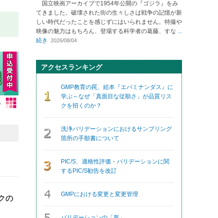
国立映画アーカイブで1954年公開の『ゴジラ』をみ
てきました。破壊された街の生々しさは戦争の記憶が新
しい時代だったことを感じずにはいられません。特撮や
映像の魅力はもちろん、登場する科学者の葛藤、すな
...
続き
2026/08/04
アクセスランキング
GMP教育の罠、絵本『エパミナンダス』に
学ぶ～なぜ「真面目な従順さ」が品質リス
クを招くのか？
洗浄バリデーションにおけるサンプリング
箇所の手順書について
PIC/S、適格性評価・バリデーションに関
するPIC/S勧告を改訂
GMPにおける変更と変更管理
クの
バリデーションの「形」