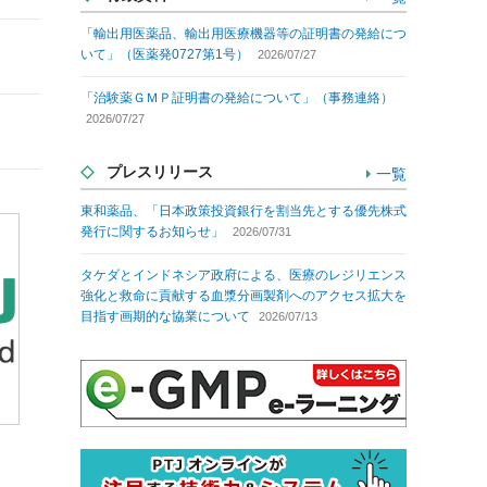
「輸出用医薬品、輸出用医療機器等の証明書の発給につ
いて」（医薬発0727第1号）
2026/07/27
「治験薬ＧＭＰ証明書の発給について」（事務連絡）
2026/07/27
プレスリリース
一覧
東和薬品、「日本政策投資銀行を割当先とする優先株式
発行に関するお知らせ」
2026/07/31
タケダとインドネシア政府による、医療のレジリエンス
強化と救命に貢献する血漿分画製剤へのアクセス拡大を
目指す画期的な協業について
2026/07/13