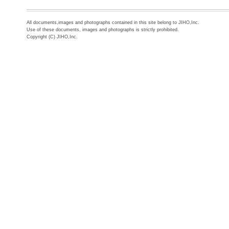
All documents,images and photographs contained in this site belong to JIHO,Inc.
Use of these documents, images and photographs is strictly prohibited.
Copyright (C) JIHO,Inc.