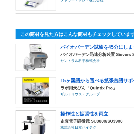
メトラー・トレド株式会社
この商材を見た方はこんな商材もチェックしていま
バイオバーデン試験を45分にしま
バイオバーデン迅速分析装置 Sievers So
セントラル科学株式会社
15ヶ国語から選べる拡張言語サポ
ラボ用天びん「Quintix Pro」
ザルトリウス・グループ
操作性と拡張性を両立
走査電子顕微鏡 SU3800/SU3900
株式会社日立ハイテク