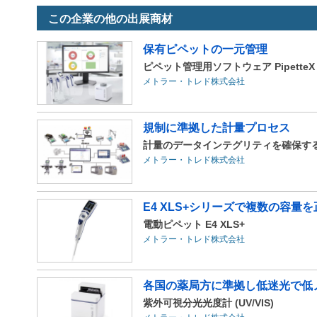
この企業の他の出展商材
保有ピペットの一元管理
ピペット管理用ソフトウェア PipetteX
メトラー・トレド株式会社
規制に準拠した計量プロセス
計量のデータインテグリティを確保す
メトラー・トレド株式会社
E4 XLS+シリーズで複数の容量
電動ピペット E4 XLS+
メトラー・トレド株式会社
各国の薬局方に準拠し低迷光で低
紫外可視分光光度計 (UV/VIS)