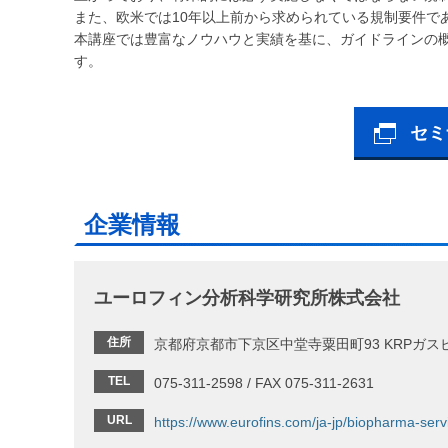
また、欧米では10年以上前から求められている規制要件で
本講座では豊富なノウハウと実績を基に、ガイドラインの概
す。
セミ
企業情報
ユーロフィン分析科学研究所株式会社
住所
京都府京都市下京区中堂寺粟田町93 KRPガスビ
TEL
075-311-2598 / FAX 075-311-2631
URL
https://www.eurofins.com/ja-jp/biopharma-serv