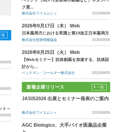
ペプチド（GLP-1受容体作動薬など）やタンパ
ク質...
株式会社ワイエムシィ
2026/08/06
2026年9月17日（木） Web
日本薬局方における常識と第19改正日本薬局方
一覧
株式会社技術情報協会
2026/08/06
2026年8月25日（火） Web
【Webセミナー】抗体創薬を加速する、抗体設
6/08/06
計から...
ベックマン・コールター株式会社
2026/08/05
新着企業リリース
一覧
6/08/05
JASIS2026 出展とセミナー発表のご案内
ント～
株式会社ワイエムシィ
2026/08/06
6/08/05
AGC Biologics、大手バイオ医薬品企業