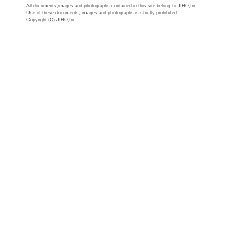
All documents,images and photographs contained in this site belong to JIHO,Inc.
Use of these documents, images and photographs is strictly prohibited.
Copyright (C) JIHO,Inc.