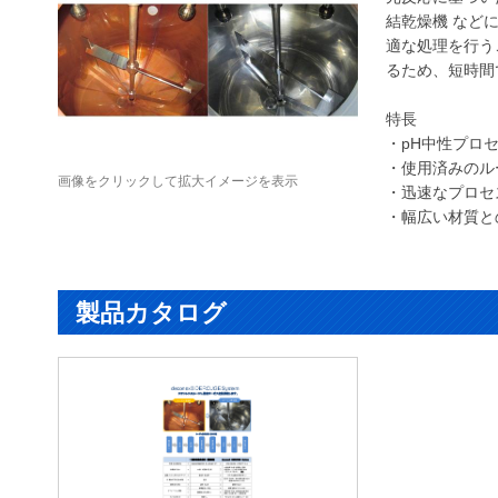
結乾燥機 など
適な処理を行う
るため、短時間
特長
・pH中性プロ
・使用済みのル
画像をクリックして拡大イメージを表示
・迅速なプロセ
・幅広い材質と
製品カタログ