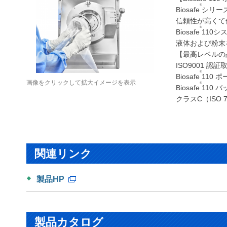
®
Biosafe
シリー
信頼性が高くて
®
Biosafe
110
液体および粉末
【最高レベルの
ISO9001 
®
Biosafe
110
画像をクリックして拡大イメージを表示
®
Biosafe
110
クラスC（ISO
関連リンク
製品HP
製品カタログ