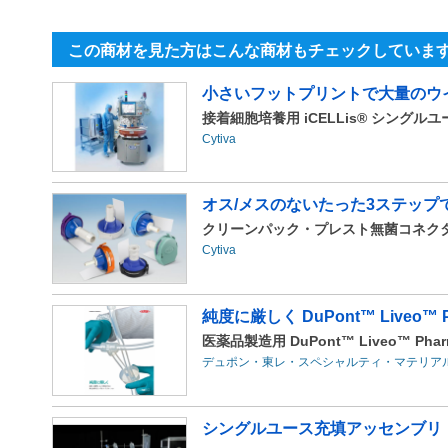
この商材を見た方はこんな商材もチェックしていま
小さいフットプリントで大量のウ
接着細胞培養用 iCELLis® シング
Cytiva
オス/メスのないたった3ステッ
クリーンパック・プレスト無菌コネク
Cytiva
純度に厳しく DuPont™ Liveo™ 
医薬品製造用 DuPont™ Liveo™ 
デュポン・東レ・スペシャルティ・マテリア
シングルユース充填アッセンブリ