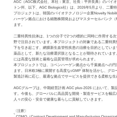
AGC（AGC株式会社、本社：東京、社長：平井良典）のバイオ
トン州、以下、AGC Biologics社）は、2026年5月よ
プロジェクトは、韓国のバイオテクノロジー企業Novelty Nob
ハーゲン拠点における細胞株開発およびマスターセルバンク（
ます。
二重特異性抗体は、1つの分子で2つの標的に同時に作用する
野で注目されています。本プロジェクトの対象である二重特異性
下を引き起こす、網膜新生血管性疾患の治療を目的としていま
薬品として、新たな治療選択肢となることが期待されています
には高度な技術と厳格な品質管理が求められます。
本プロジェクトでは、コペンハーゲン拠点から千葉拠点への円
*4
ます。日米欧3極に展開する高度なcGMP
体制を活かし、グロ
製造計画に応じ、最適な拠点でサービスを提供できる柔軟な生
AGCグループは、中期経営計画 AGC plus-2026 において
す。今後も、グローバルに高品質な開発・製造サービスを幅広
人々の安心・安全で健康な暮らしに貢献していきます。
〈注釈〉
*1
CDMO（Contract Development and Manufacturing O