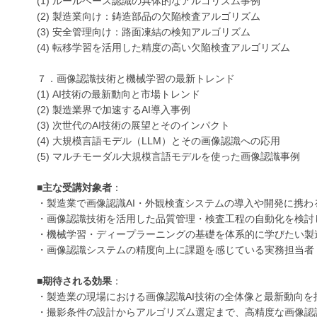
(1) ルールベース認識の具体的なアルゴリズム事例
(2) 製造業向け：鋳造部品の欠陥検査アルゴリズム
(3) 安全管理向け：路面凍結の検知アルゴリズム
(4) 転移学習を活用した精度の高い欠陥検査アルゴリズム
７．画像認識技術と機械学習の最新トレンド
(1) AI技術の最新動向と市場トレンド
(2) 製造業界で加速するAI導入事例
(3) 次世代のAI技術の展望とそのインパクト
(4) 大規模言語モデル（LLM）とその画像認識への応用
(5) マルチモーダル大規模言語モデルを使った画像認識事例
■
主な受講対象者
：
・製造業で画像認識AI・外観検査システムの導入や開発に携わ
・画像認識技術を活用した品質管理・検査工程の自動化を検討
・機械学習・ディープラーニングの基礎を体系的に学びたい製
・画像認識システムの精度向上に課題を感じている実務担当者
■
期待される効果
：
・製造業の現場における画像認識AI技術の全体像と最新動向を
・撮影条件の設計からアルゴリズム選定まで、高精度な画像認