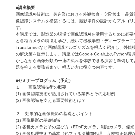
■
講座概要
：
画像認識AI技術は、製造業における外観検査・欠陥検出・品
像認識システムを構築するには、撮影条件の設計からアルゴリ
す。
本講座では、製造業の現場で画像認識AIを活用するために必
と各種カメラの特徴を学び、続いて機械学習・ディープラーニング
Transformerなど画像認識アルゴリズムを幅広く紹介し
の解決策を提示します。講座ではGoogle Colab上のPyt
かしながら画像分類の一連の流れを体験できる演習も準備して
題を抱える実務者まで、幅広い方に役立つ内容です。
■
セミナープログラム（予定）
：
１． 画像認識技術の概要
(1) 画像認識技術が活用されている業界とその応用例
(2) 画像認識を支える重要技術とは？
２． 効果的な画像撮影の基礎とポイント
(1) 画像撮影の基礎知識
(2) 各種カメラとその選び方（EDoFカメラ、測距カメラ、偏
(3) 画像処理技術の基本（色フィルタ補間処理、収差補正処理