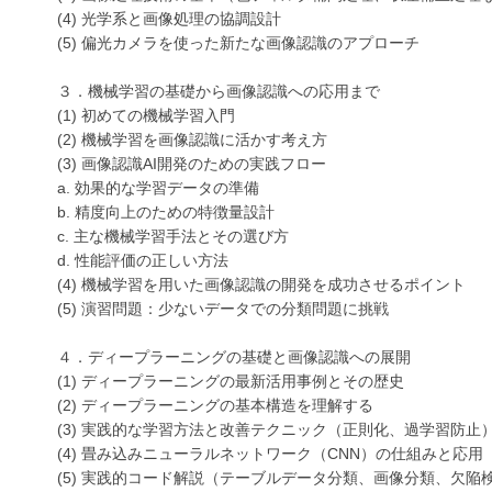
(4) 光学系と画像処理の協調設計
(5) 偏光カメラを使った新たな画像認識のアプローチ
３．機械学習の基礎から画像認識への応用まで
(1) 初めての機械学習入門
(2) 機械学習を画像認識に活かす考え方
(3) 画像認識AI開発のための実践フロー
a. 効果的な学習データの準備
b. 精度向上のための特徴量設計
c. 主な機械学習手法とその選び方
d. 性能評価の正しい方法
(4) 機械学習を用いた画像認識の開発を成功させるポイント
(5) 演習問題：少ないデータでの分類問題に挑戦
４．ディープラーニングの基礎と画像認識への展開
(1) ディープラーニングの最新活用事例とその歴史
(2) ディープラーニングの基本構造を理解する
(3) 実践的な学習方法と改善テクニック（正則化、過学習防止
(4) 畳み込みニューラルネットワーク（CNN）の仕組みと応用
(5) 実践的コード解説（テーブルデータ分類、画像分類、欠陥