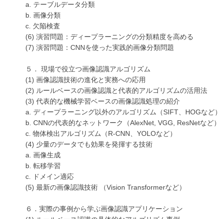
a. テーブルデータ分類
b. 画像分類
c. 欠陥検査
(6) 演習問題：ディープラーニングの分類精度を高める
(7) 演習問題：CNNを使った実践的画像分類問題
５． 現場で役立つ画像認識アルゴリズム
(1) 画像認識技術の進化と実務への応用
(2) ルールベースの画像認識と代表的アルゴリズムの活用法
(3) 代表的な機械学習ベースの画像認識処理の紹介
a. ディープラーニング以外のアルゴリズム（SIFT、HOGなど
b. CNNの代表的なネットワーク（AlexNet, VGG, ResNetなど
c. 物体検出アルゴリズム（R-CNN、YOLOなど）
(4) 少量のデータでも効果を発揮する技術
a. 画像生成
b. 転移学習
c. ドメイン適応
(5) 最新の画像認識技術 （Vision Transformerなど）
６．実際の事例から学ぶ画像認識アプリケーション