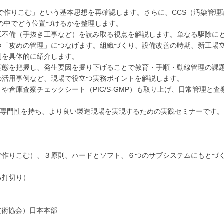
で作りこむ」という基本思想を再確認します。さらに、CCS（汚染管理
の中でどう位置づけるかを整理します。
工不備（手抜き工事など）を読み取る視点を解説します。単なる駆除に
つ「攻めの管理」につなげます。組織づくり、設備改善の時期、新工場
例を具体的に紹介します。
実態を把握し、発生要因を掘り下げることで教育・手順・動線管理の課
の活用事例など、現場で役立つ実務ポイントを解説します。
倉庫査察チェックシート（PIC/S-GMP）も取り上げ、日常管理と査
。専門性を持ち、より良い製造現場を実現するための実践セミナーです。
造で作りこむ）、３原則、ハードとソフト、６つのサブシステムにもとづ
る打切り）
薬技術協会）日本本部