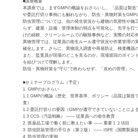
■講座概要
本講座では、まずGMPの概論をおさらいし、「品質は製造
や委託打切り事例にも触れながら、防虫・異物対策をGMP
防虫管理については、虫の発生状況から建物の気密性や施
らず、建屋・設備・管理体制の弱点を可視化し、先手を打
げの経験、クリーンルームでの駆除事例など、実際の対応
異物管理では、従業員の衛生ルール遵守状況や作業管理の
確化します。さらに、異物混入調査や再発防止、検査機器
また、監査員が現場のどこを見るのか。現場巡回のポイントや
を結びつけて理解します。
防虫・異物対策を“守り”で終わらせず、「攻めの管理」へ
■セミナープログラム（予定）
1. GMPのおさらい
1.1 GMPの概論（歴史、世界基準、ポリシー（品質は製
査）
1.2 委託打切りの要因（GMPが遵守できていないことによ
1.3 CCS（汚染戦略） ―― 従業員への衛生教育
2. 医薬品工場で働く前に教えたい事 ―― 重要１２項目
3. 防虫防鼠管理の手引き（第２版） ―― ISPE（国際製
4. 防虫管理の実例