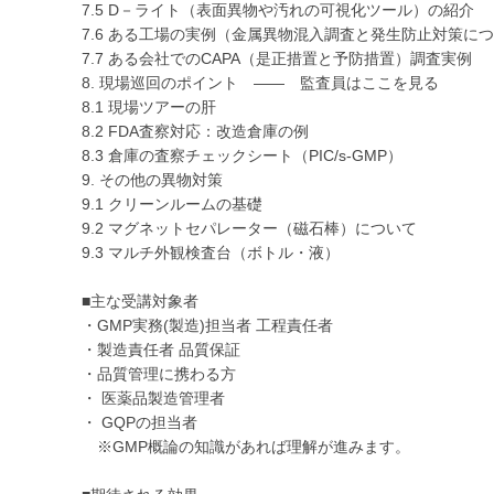
7.5 D－ライト（表面異物や汚れの可視化ツール）の紹介
7.6 ある工場の実例（金属異物混入調査と発生防止対策に
7.7 ある会社でのCAPA（是正措置と予防措置）調査実例
8. 現場巡回のポイント ―― 監査員はここを見る
8.1 現場ツアーの肝
8.2 FDA査察対応：改造倉庫の例
8.3 倉庫の査察チェックシート（PIC/s‐GMP）
9. その他の異物対策
9.1 クリーンルームの基礎
9.2 マグネットセパレーター（磁石棒）について
9.3 マルチ外観検査台（ボトル・液）
■主な受講対象者
・GMP実務(製造)担当者 工程責任者
・製造責任者 品質保証
・品質管理に携わる方
・ 医薬品製造管理者
・ GQPの担当者
※GMP概論の知識があれば理解が進みます。