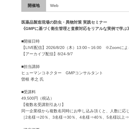
開催地
Web
医薬品製造現場の防虫・異物対策 実践セミナー
《GMPに基づく衛生管理と査察対応をリアルな実例で学ぶ
■開催日時
【LIVE配信】2026/8/20（木）13:00～16:00 ※Zoo
【アーカイブ配信】8/24-9/7
■担当講師
ヒューマンコネクター GMPコンサルタント
曽根 孝之 氏
■受講料
49,500円（税込）
【複数名受講割引あり】
同一企業様から複数名同時にお申し込み頂くと、人数に応
［2名様⇒20％、3名様⇒30％、4名様⇒40％、5名様以上