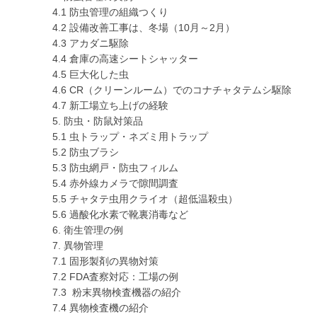
4.1 防虫管理の組織つくり
4.2 設備改善工事は、冬場（10月～2月）
4.3 アカダニ駆除
4.4 倉庫の高速シートシャッター
4.5 巨大化した虫
4.6 CR（クリーンルーム）でのコナチャタテムシ駆除
4.7 新工場立ち上げの経験
5. 防虫・防鼠対策品
5.1 虫トラップ・ネズミ用トラップ
5.2 防虫ブラシ
5.3 防虫網戸・防虫フィルム
5.4 赤外線カメラで隙間調査
5.5 チャタテ虫用クライオ（超低温殺虫）
5.6 過酸化水素で靴裏消毒など
6. 衛生管理の例
7. 異物管理
7.1 固形製剤の異物対策
7.2 FDA査察対応：工場の例
7.3 粉末異物検査機器の紹介
7.4 異物検査機の紹介