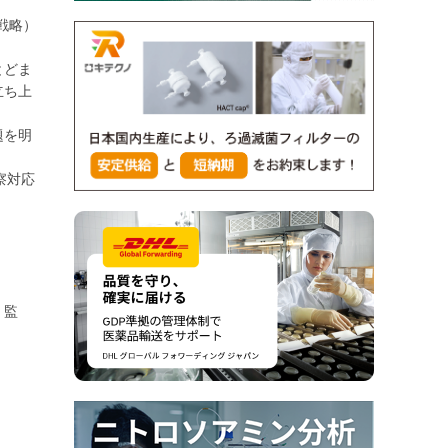
戦略）
とどま
立ち上
題を明
察対応
く監