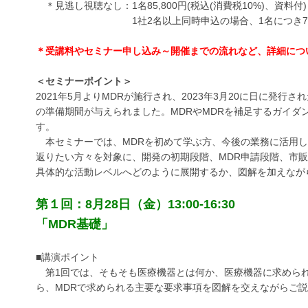
＊見逃し視聴なし：1名85,800円(税込(消費税10%)、資料付)
1社2名以上同時申込の場合、1名につき74,8
＊受講料やセミナー申し込み～開催までの流れなど、詳細につ
＜セミナーポイント＞
2021年5月よりMDRが施行され、2023年3月20に日に発行さ
の準備期間が与えられました。MDRやMDRを補足するガイ
す。
本セミナーでは、MDRを初めて学ぶ方、今後の業務に活用し
返りたい方々を対象に、開発の初期段階、MDR申請段階、市
具体的な活動レベルへどのように展開するか、図解を加えなが
第１回：8月28日（金）13:00-16:30
「MDR基礎」
■講演ポイント
第1回では、そもそも医療機器とは何か、医療機器に求められ
ら、MDRで求められる主要な要求事項を図解を交えながらご