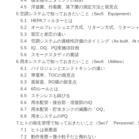
4.5 浮遊菌、付着菌、落下菌の測定方法と留意点
5.空調システムで知っておきたいこと（Sec5 Equipment）
5.1 HEPAフィルターとは
5.2 オールフレッシュエア方式、リターン方式、リターン
5.3 室圧と差圧の違い
5.4 空調システムの適格性評価のタイミング（As built、At rest、
5.5 IQ、OQ、PQ実施項目例
5.6 スモークスタディの要請
6.用水システムで知っておきたいこと（Sec6 Utilities）
6.1 パイロジェンとエンドトキシンの違い
6.2 導電率、TOCの留意点
6.3 蒸留器、RO膜の留意点
6.4 6Dルールとは
6.5 ステンレスも錆びる
6.6 用水配管・接合部・溶接部のIQ
6.7 用水配管・貯水タンクの滅菌の「OQ」
6.8 用水システムのPQ
7.ヒトの衛生管理で知っておきたいこと（Sec7 Personnel、Sec8 Prod
7.1 ヒトは発塵源
7.2 動作発塵＝微小粒子だと侮れない