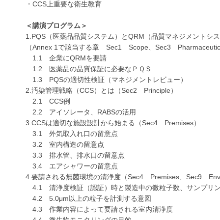
・CCS上重要な衛生教育
＜講演プログラム＞
1.PQS（医薬品品質システム）とQRM（品質マネジメントシ
（Annex 1で該当する章 Sec1 Scope、Sec3 Pharmaceutical 
1.1 企業にQRMを要請
1.2 医薬品の品質保証に必要なＰＱＳ
1.3 PQSの適切性検証（マネジメントレビュー）
2.汚染管理戦略（CCS）とは（Sec2 Principle）
2.1 CCS例
2.2 アイソレータ、RABSの活用
3.CCSは適切な施設設計から始まる（Sec4 Premises）
3.1 外気取入れ口の留意点
3.2 室内構造の留意点
3.3 排水管、排水口の留意点
3.4 エアシャワーの留意点
4.要請される無菌環境の清浄度（Sec4 Premises、Sec9 Environmen
4.1 清浄度検証（認証）時と製造中の微粒子数、サンプリ
4.2 5.0μm以上の粒子を計測する意図
4.3 作業内容によって要請される室内清浄度
4.4 微生物モニタリングの目的