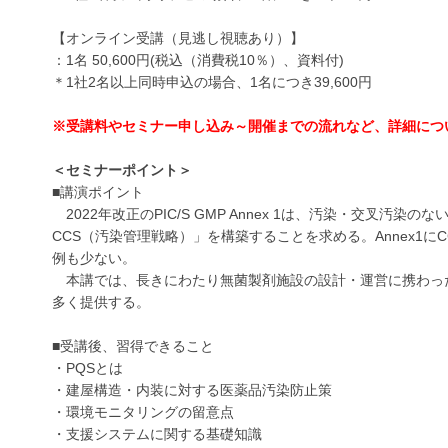
【オンライン受講（見逃し視聴あり）】
：1名 50,600円(税込（消費税10％）、資料付)
＊1社2名以上同時申込の場合、1名につき39,600円
※受講料やセミナー申し込み～開催までの流れなど、詳細につ
＜セミナーポイント＞
■講演ポイント
2022年改正のPIC/S GMP Annex 1は、汚染・交叉
CCS（汚染管理戦略）」を構築することを求める。Annex1
例も少ない。
本講では、長きにわたり無菌製剤施設の設計・運営に携わった
多く提供する。
■受講後、習得できること
・PQSとは
・建屋構造・内装に対する医薬品汚染防止策
・環境モニタリングの留意点
・支援システムに関する基礎知識