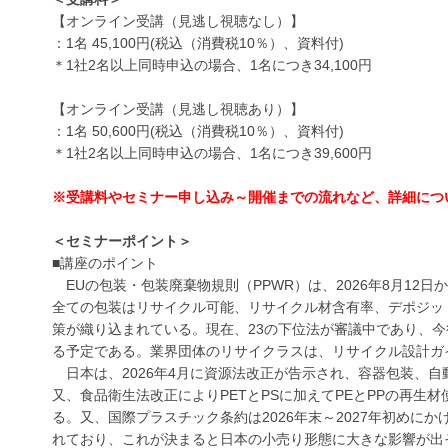
【オンライン受講（見逃し視聴なし）】
：1名 45,100円(税込（消費税10％）、資料付)
＊1社2名以上同時申込の場合、1名につき34,100円
【オンライン受講（見逃し視聴あり）】
：1名 50,600円(税込（消費税10％）、資料付)
＊1社2名以上同時申込の場合、1名につき39,600円
※受講料やセミナー申し込み～開催までの流れなど、詳細につ
＜セミナーポイント＞
■講座のポイント
EUの包装・包装廃棄物規則（PPWR）は、2026年8月12
全ての包装はリサイクル可能、リサイクル材含有率、デポジッ
策が織り込まれている。現在、23の下位法が審議中であり、
る予定である。業界団体のリサイクラスは、リサイクル設計ガイ
日本は、2026年4月に資源法改正が告示され、容器包装、
又、食品衛生法改正によりPETとPSに加えてPEとPPの再
る。又、国際プラスチック条約は2026年末～2027年初めに
れており、これが決まると日本の小売り形態に大きな影響が出