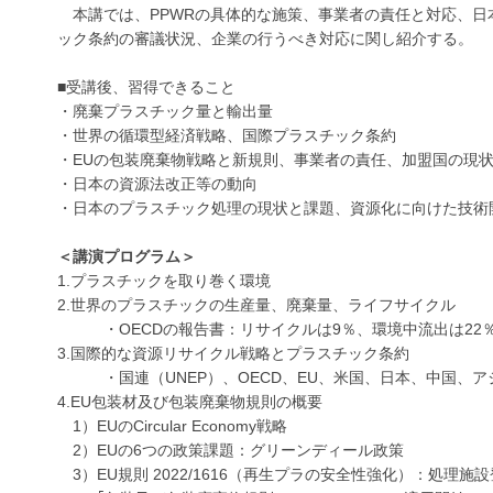
本講では、PPWRの具体的な施策、事業者の責任と対応、日
ック条約の審議状況、企業の行うべき対応に関し紹介する。
■受講後、習得できること
・廃棄プラスチック量と輸出量
・世界の循環型経済戦略、国際プラスチック条約
・EUの包装廃棄物戦略と新規則、事業者の責任、加盟国の現
・日本の資源法改正等の動向
・日本のプラスチック処理の現状と課題、資源化に向けた技術
＜講演プログラム＞
1.プラスチックを取り巻く環境
2.世界のプラスチックの生産量、廃棄量、ライフサイクル
・OECDの報告書：リサイクルは9％、環境中流出は22
3.国際的な資源リサイクル戦略とプラスチック条約
・国連（UNEP）、OECD、EU、米国、日本、中国、ア
4.EU包装材及び包装廃棄物規則の概要
1）EUのCircular Economy戦略
2）EUの6つの政策課題：グリーンディール政策
3）EU規則 2022/1616（再生プラの安全性強化）：処理施