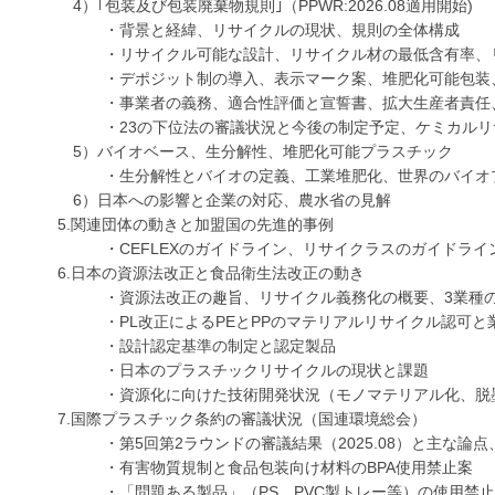
4）｢包装及び包装廃棄物規則｣（PPWR:2026.08適用開始)
・背景と経緯、リサイクルの現状、規則の全体構成
・リサイクル可能な設計、リサイクル材の最低含有率、リ
・デポジット制の導入、表示マーク案、堆肥化可能包装、食
・事業者の義務、適合性評価と宣誓書、拡大生産者責任
・23の下位法の審議状況と今後の制定予定、ケミカルリ
5）バイオベース、生分解性、堆肥化可能プラスチック
・生分解性とバイオの定義、工業堆肥化、世界のバイオ
6）日本への影響と企業の対応、農水省の見解
5.関連団体の動きと加盟国の先進的事例
・CEFLEXのガイドライン、リサイクラスのガイドライ
6.日本の資源法改正と食品衛生法改正の動き
・資源法改正の趣旨、リサイクル義務化の概要、3業種の
・PL改正によるPEとPPのマテリアルリサイクル認可と
・設計認定基準の制定と認定製品
・日本のプラスチックリサイクルの現状と課題
・資源化に向けた技術開発状況（モノマテリアル化、脱墨
7.国際プラスチック条約の審議状況（国連環境総会）
・第5回第2ラウンドの審議結果（2025.08）と主な論点
・有害物質規制と食品包装向け材料のBPA使用禁止案
・「問題ある製品」（PS、PVC製トレー等）の使用禁止