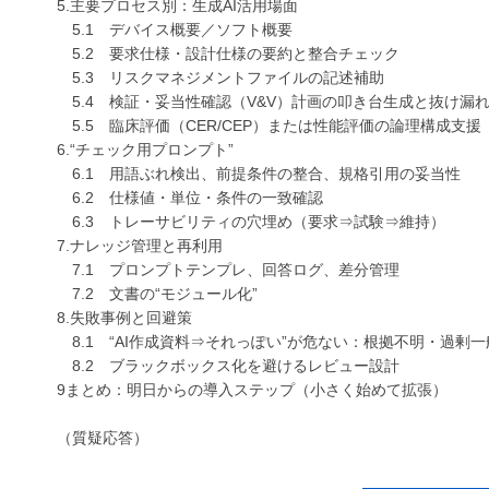
5.主要プロセス別：生成AI活用場面
5.1 デバイス概要／ソフト概要
5.2 要求仕様・設計仕様の要約と整合チェック
5.3 リスクマネジメントファイルの記述補助
5.4 検証・妥当性確認（V&V）計画の叩き台生成と抜け漏
5.5 臨床評価（CER/CEP）または性能評価の論理構成支援
6.“チェック用プロンプト”
6.1 用語ぶれ検出、前提条件の整合、規格引用の妥当性
6.2 仕様値・単位・条件の一致確認
6.3 トレーサビリティの穴埋め（要求⇒試験⇒維持）
7.ナレッジ管理と再利用
7.1 プロンプトテンプレ、回答ログ、差分管理
7.2 文書の“モジュール化”
8.失敗事例と回避策
8.1 “AI作成資料⇒それっぽい”が危ない：根拠不明・過剰
8.2 ブラックボックス化を避けるレビュー設計
9まとめ：明日からの導入ステップ（小さく始めて拡張）
（質疑応答）