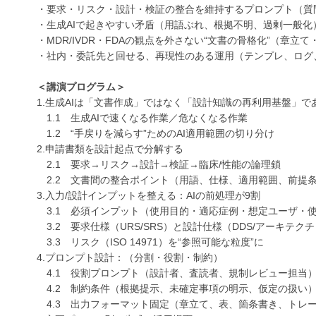
・要求・リスク・設計・検証の整合を維持するプロンプト（質問
・生成AIで起きやすい矛盾（用語ぶれ、根拠不明、過剰一般化
・MDR/IVDR・FDAの観点を外さない“文書の骨格化”（章立
・社内・委託先と回せる、再現性のある運用（テンプレ、ログ
＜講演プログラム＞
1.生成AIは「文書作成」ではなく「設計知識の再利用基盤」で
1.1 生成AIで速くなる作業／危なくなる作業
1.2 “手戻りを減らす”ためのAI適用範囲の切り分け
2.申請書類を設計起点で分解する
2.1 要求→リスク→設計→検証→臨床/性能の論理鎖
2.2 文書間の整合ポイント（用語、仕様、適用範囲、前提
3.入力/設計インプットを整える：AIの前処理が9割
3.1 必須インプット（使用目的・適応症例・想定ユーザ・
3.2 要求仕様（URS/SRS）と設計仕様（DDS/アーキテクチ
3.3 リスク（ISO 14971）を“参照可能な粒度”に
4.プロンプト設計：（分割・役割・制約）
4.1 役割プロンプト（設計者、査読者、規制レビュー担当
4.2 制約条件（根拠提示、未確定事項の明示、仮定の扱い
4.3 出力フォーマット固定（章立て、表、箇条書き、トレ