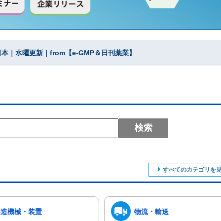
｜水曜更新｜from【e-GMP＆日刊薬業】
検索
すべてのカテゴリを
製造機械・装置
物流・輸送