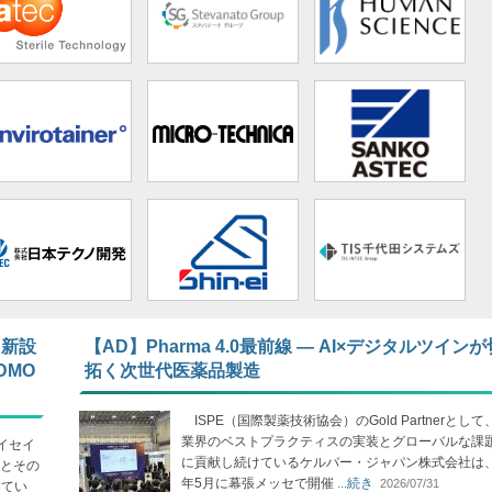
 新設
【AD】Pharma 4.0最前線 ― AI×デジタルツイン
DMO
拓く次世代医薬品製造
ISPE（国際製薬技術協会）のGold Partnerとし
業界のベストプラクティスの実装とグローバルな課
イセイ
に貢献し続けているケルバー・ジャパン株式会社は、2
とその
年5月に幕張メッセで開催
...続き
2026/07/31
めてい