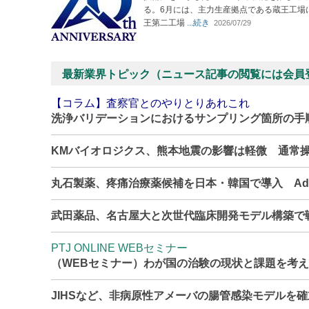
る。6月には、主力生産拠点である蔵王工場
王第二工場
...続き
2026/07/29
最新業界トピック（ニュース記事の閲覧には会員
【コラム】査察官とのやりとりあれこれ
洗浄バリデーションにおけるサンプリング箇所の手
KMバイオロジクス、熊本地震の影響は軽微 通常
丸石製薬、疼痛治療薬候補を日本・韓国で導入 Adn
武田薬品、名古屋大と次世代臨床開発モデル構築で
PTJ ONLINE WEBセミナー
（WEBセミナー）わが国の治験の現状と課題を考
JIHSなど、非病原性アメーバの腸管感染モデルを