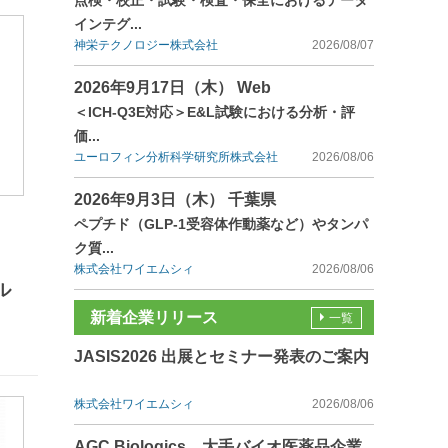
点検・校正・試験・検査・保全におけるデータ
インテグ...
神栄テクノロジー株式会社
2026/08/07
2026年9月17日（木） Web
＜ICH-Q3E対応＞E&L試験における分析・評
価...
ユーロフィン分析科学研究所株式会社
2026/08/06
2026年9月3日（木） 千葉県
ペプチド（GLP-1受容体作動薬など）やタンパ
ク質...
株式会社ワイエムシィ
2026/08/06
ル
新着企業リリース
一覧
JASIS2026 出展とセミナー発表のご案内
株式会社ワイエムシィ
2026/08/06
AGC Biologics、大手バイオ医薬品企業