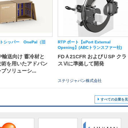
シッパー OnePal（旧
RTP ポート【αPort External
Opening】(ABCトランスファー社)
P輸送向け 蓄冷材と
FDＡ21CFR およびＵSP クラ
技術を用いたアドバン
スⅥに準拠して開発
ブソリューシ...
ステリジャパン株式会社
すべての企業を見