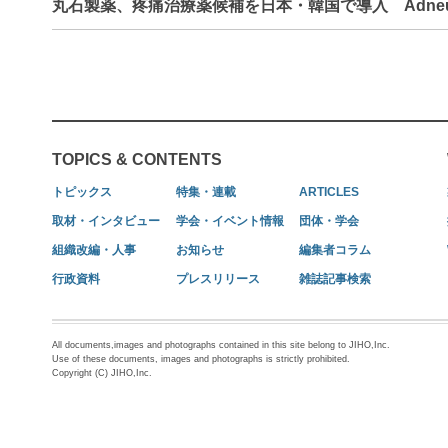
丸石製薬、疼痛治療薬候補を日本・韓国で導入 Adne
TOPICS & CONTENTS
トピックス
特集・連載
ARTICLES
取材・インタビュー
学会・イベント情報
団体・学会
組織改編・人事
お知らせ
編集者コラム
行政資料
プレスリリース
雑誌記事検索
All documents,images and photographs contained in this site belong to JIHO,Inc.
Use of these documents, images and photographs is strictly prohibited.
Copyright (C) JIHO,Inc.