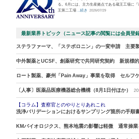
る。6月には、主力生産拠点である蔵王工場に『
王第二工場
...続き
2026/07/29
最新業界トピック（ニュース記事の閲覧には会員登
ステラファーマ、「ステボロニン」の一変申請 主要
中外製薬とUCSF、創薬研究で共同研究契約 新規標
ロート製薬、豪州「Pain Away」事業を取得 セル
〔人事〕医薬品医療機器総合機構（8月1日付ほか）
20
【コラム】査察官とのやりとりあれこれ
洗浄バリデーションにおけるサンプリング箇所の手順
KMバイオロジクス、熊本地震の影響は軽微 通常操