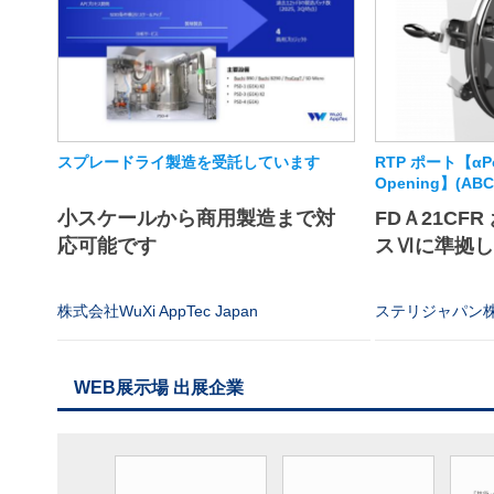
スプレードライ製造を受託しています
RTP ポート【αPor
Opening】(A
小スケールから商用製造まで対
FDＡ21CFR
応可能です
スⅥに準拠
株式会社WuXi AppTec Japan
ステリジャパン
WEB展示場 出展企業