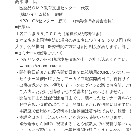
高木 肇 氏
医薬品ＧＭＰ教育支援センター 代表
(株)ハイサム技研 顧問
NPO－QAセンター 顧問 （作業標準委員会委員）
■聴講料
１名につき５５,０００円（消費税込/資料付き）
１社２名以上同時申込の場合のみ１名につき４９,５００円（
大学、公的機関、医療機関の方には割引制度があります。詳し
■セミナーの受講について
・下記リンクから視聴環境を確認の上、お申し込みください。
→ https://zoom.us/test
・開催数日前または配信開始日までに視聴用のURLとパスワ
セミナー開催日時またはアーカイブ配信開始日に、視聴サイ
・出席確認のため、視聴サイトへのログインの際にお名前、ご
ご入力いただいた情報は他の受講者には表示されません。
・開催前日または配信開始日までに、製本したセミナー資料を
お申込みが直前の場合には、開催日または配信開始日までに
・本講座で使用される資料や配信動画は著作物であり、録音・
・本講座はお申し込みいただいた方のみ受講いただけます。
複数端末から同時に視聴することや複数人での視聴は禁止い
・アーカイブ配信セミナーの視聴期間は延長しませんので、視