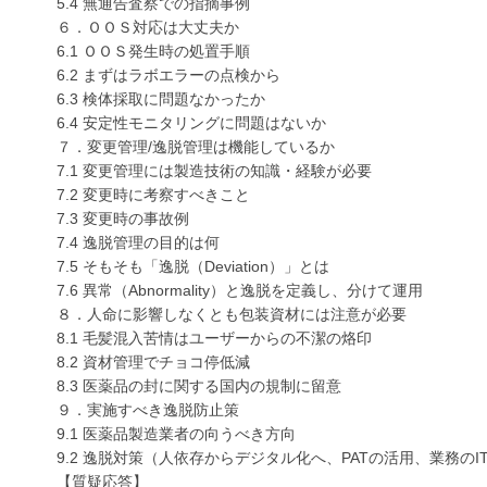
5.4 無通告査察での指摘事例
６．ＯＯＳ対応は大丈夫か
6.1 ＯＯＳ発生時の処置手順
6.2 まずはラボエラーの点検から
6.3 検体採取に問題なかったか
6.4 安定性モニタリングに問題はないか
７．変更管理/逸脱管理は機能しているか
7.1 変更管理には製造技術の知識・経験が必要
7.2 変更時に考察すべきこと
7.3 変更時の事故例
7.4 逸脱管理の目的は何
7.5 そもそも「逸脱（Deviation）」とは
7.6 異常（Abnormality）と逸脱を定義し、分けて運用
８．人命に影響しなくとも包装資材には注意が必要
8.1 毛髪混入苦情はユーザーからの不潔の烙印
8.2 資材管理でチョコ停低減
8.3 医薬品の封に関する国内の規制に留意
９．実施すべき逸脱防止策
9.1 医薬品製造業者の向うべき方向
9.2 逸脱対策（人依存からデジタル化へ、PATの活用、業務のI
【質疑応答】