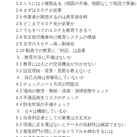
2.3 ミスには２種類ある（指図の不備、指図なしで我流で実施
2.4 まずはＳＯＰが必要
2.5 作業者が困惑するのは異常発生時
2.6 どこまでＳＯＰ化が必要か
2.7 でもすべてのＳＯＰを教育できる？
2.8 非正規労働者向け教育システムの構築
2.9 文字のＳＯＰ→画→動画化
2.10 動画での教育に「対話」は必要
３．教育方法に不備はないか
3.1 教育には人との交流機会が欠かせない
3.2 設定理由・背景・意図を教えないと
４．自己点検は形骸化していないか
4.1 チェックシート方式の問題点
4.2 場内の整理・整頓・清潔・清掃状態チェック
4.3 不適品発生リスクのチェック
4.4 防虫対策の不備チェック
５．ＱＡは機能しているか
5.1 出荷判定者としての素養は大丈夫か
5.2 現場に足を運ばないとデータの信頼性は確認できない
5.3 製造部門が隠したがるトラブルを検出するには