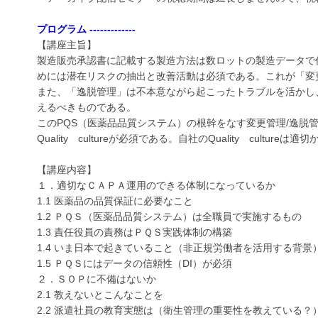
プログラム -------------
【講座主旨】
製造販売承認書に記載する製造方法は数ロットの製造データで
めには潜在リスクの抽出と改善活動は必須である。これが「変
また、「逸脱管理」は不本意ながら起こったトラブルを活かし
えるべきものである。
このPQS（医薬品品質システム）の根幹をなす変更管理/逸脱
Quality cultureが必須である。自社のQuality cult
【講座内容】
１．適切なＣＡＰＡ運用のできる体制になっているか
1.1 医薬品の品質保証に必要なこと
1.2 ＰＱＳ（医薬品品質システム）は全職員で実施するもの
1.3 責任役員の責務はＰＱＳ実践体制の構築
1.4 いま日本で起きていること（非正規労働者を活用する背景
1.5 ＰＱＳにはデータの信頼性（DI）が必須
２．ＳＯＰに不備はないか
2.1 教えないとこんなことを
2.2 派遣社員の教育実態は（衛生管理の重要性を教えている？