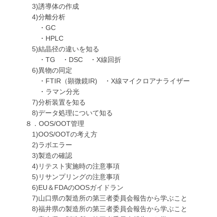
3)誘導体の作成
4)分離分析
・GC
・HPLC
5)結晶径の違いを知る
・TG ・DSC ・X線回折
6)異物の同定
・FTIR（顕微鏡IR) ・X線マイクロアナライザー
・ラマン分光
7)分析装置を知る
8)データ処理について知る
８．OOS/OOT管理
1)OOS/OOTの考え方
2)ラボエラー
3)製造の確認
4)リテスト実施時の注意事項
5)リサンプリングの注意事項
6)EU＆FDAのOOSガイドラン
7)山口県の製造所の第三者委員会報告から学ぶこと
8)福井県の製造所の第三者委員会報告から学ぶこと