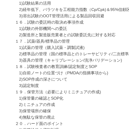
1)試験結果の活用
2)経年低下、バラツキを工程能力指数（Cp/Cpk)＆95%信頼
3)溶出試験のOOT管理活用による製品回収回避
１６．試験の委託時の取決め事項作成
1)試験の外部機関への委託
2)製造所と製造販売業者との試験委託先に対する対応
１７．試薬/器具/標準品の管理
1)試薬の管理（購入試薬・調製試液)
2)標準品の管理（国の標準品とのトレーサビリティ/二次標準
3)器具の管理（キャリブレーション/洗浄バリデーション)
１８．試験検査者の教育訓練/認定制度とSOP
1)自前ノートの位置づけ（PMDAの指摘事項から)
2)SOP作成の深さについて
3)認定制度
１９．保管方法（必要によりミニチュアの作成)
1)保管量の確認とSOP化
2)ミニチュアの作成
3)保管場所の確保
4)無駄な保管の廃止
２０．ハード面のポイント