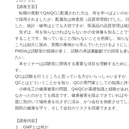
プログラム
【講座主旨】
転職や異動でQA/QCに配属された方は、何を学べばよいの
で採用されましたが、配属先は検査部（品質管理部)でした。
した。統計・確率はとても大切ですが、医薬品の品質管理は統
先ずは、何を知らなければならないかの全体像を知ることで
することです。知っていること/知らないことを把握し、知ら
ころは紹介に留め、実際の事例から学んでいただけるようにし
PMDAは試験室の指摘が多く、試験の承認書齟齬での回収も
たい。
本セミナーは試験室に関係する重要な項目を理解するために、
す。
QCは試験を行うところと思っている方がいらっしゃいますが、それは「L
QCとはどういうことかを知り、QCの専門家としての知識と
小林化工の健康被害の問題、QA/QCが基礎知識と経験があ
なかったのがとても残念です。健康被害を阻止できていれば今
題に気付いて犠牲者を出さずに済み、かつ会社を倒産させてし
国民の健康を守り、そして会社のリスクを回避できます。
【講座内容】
１．GMPとは何か