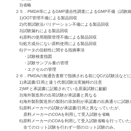
3)省略
２５．PMDA等によるGMP適合性調査によるGMP不備（試験絡
1)OOT管理不備による製品回収
2)代替試験法バリデーション不備による製品回収
3)試験漏れによる製品回収
4)原料の使用期限管理不備による製品回収
5)処方成分にない原料使用による製品回収
6)データの信頼性に関する指摘事項
・試験検査指図
・試験サンプル量の管理
・エクセルの管理
２６．PMDAの無通告査察で指摘される前にQCの試験法など
1)承認書/日局と違う代替試験法実施時の注意
2)MFと承認書に記載されている原薬試験に齟齬
3)海外製造所の出荷試験が承認書と異なる
4)海外製剤製造所の製剤の添加剤が承認書の出典通りに試験
5)原料メーカーの試験が承認書/日局と異なっていたが、
原料メーカーのCOAを利用して受入試験を省略
6)原料メーカーのCOAを利用して受入試験省略を行っていた
全てのロット試験を行わず一部のロット試験のみ。