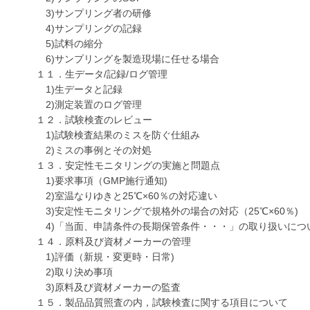
3)サンプリング者の研修
4)サンプリングの記録
5)試料の縮分
6)サンプリングを製造現場に任せる場合
１１．生データ/記録/ログ管理
1)生データと記録
2)測定装置のログ管理
１２．試験検査のレビュー
1)試験検査結果のミスを防ぐ仕組み
2)ミスの事例とその対処
１３．安定性モニタリングの実施と問題点
1)要求事項（GMP施行通知)
2)室温なりゆきと25℃×60％の対応違い
3)安定性モニタリングで規格外の場合の対応（25℃×60％)
4)「当面、申請条件の長期保管条件・・・」の取り扱いにつ
１４．原料及び資材メーカーの管理
1)評価（新規・変更時・日常)
2)取り決め事項
3)原料及び資材メーカーの監査
１５．製品品質照査の内，試験検査に関する項目について