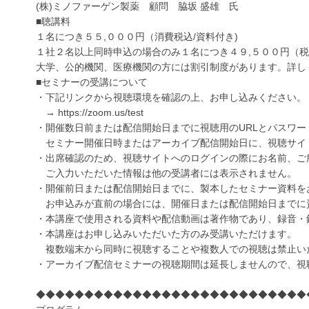
(株)ミノファーゲン製薬 顧問 脇坂 盛雄 氏
■聴講料
１名につき５５,０００円（消費税込/資料付き)
１社２名以上同時申込の場合のみ１名につき４９,５００円（税
大学、公的機関、医療機関の方には割引制度があります。詳し
■セミナーの受講について
・下記リンクから視聴環境を確認の上、お申し込みください。
→ https://zoom.us/test
・開催数日前または配信開始日までに視聴用のURLとパスワ
セミナー開催日時またはアーカイブ配信開始日に、視聴サイ
・出席確認のため、視聴サイトへのログインの際にお名前、ご
ご入力いただいた情報は他の受講者には表示されません。
・開催前日または配信開始日までに、製本したセミナー資料を
お申込みが直前の場合には、開催日または配信開始日までに
・本講座で使用される資料や配信動画は著作物であり、録音・
・本講座はお申し込みいただいた方のみ受講いただけます。
複数端末から同時に視聴することや複数人での視聴は禁止い
・アーカイブ配信セミナーの視聴期間は延長しませんので、視
◆◆◆◆◆◆◆◆◆◆◆◆◆◆◆◆◆◆◆◆◆◆◆◆◆◆◆◆