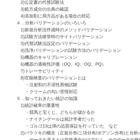
2)公定書の代替試験法
3)処方成分の出典の確認
4)添加剤に局方品がある場合の対応
４．分析バリデーションのいろいろ
1)新規分析法作成時のメソッドバリデーション
2)試験方法移管時のサイトバリデーション
3)代替試験法設定のバリデーション
4)洗浄バリデーションの試験方法のバリデーション
5)機器のキャリブレーション
6)機器の適格性評価（DQ、IQ、OQ、PQ）
7)トレーサビリィティ
8)官能検査のバリデーションとは
・注射剤の不溶性異物試験
・クリームの匂い苦情対応
５．知っておきたい統計の知識
1)統計確率の重要性
・競馬と宝くじ、どちらが儲かるか
・ナイチンゲールは統計学者だった
・ゴルゴ13は弾の品質保証を行っていた など
2)バラツキの概念（正規分布/ニ項分布/ポアソン分布)と分析
データを見るとは規格適合だけでなく、そのデータの発