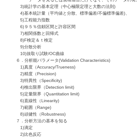
3)統計学の基本定理（中心極限定理と大数の法則)
4)基本統計量（平均値と分散、標準偏差/不偏標準偏差)、
5)工程能力指数
6)９５％信頼区間と許容区間
7)相関係数と回帰式
8)F検定＆ｔ検定
9)分散分析
10)抜取り試験/OC曲線
６．分析能パラメータ(Validation Characteristics)
1)真度（Accuracy/Trueness)
2)精度（Precision)
3)特異性（Specificity)
4)検出限界（Detection limit)
5)定量限界（Quantitation limit)
6)直線性（Linearity)
7)範囲（Range)
8)頑健性（Robustness)
７．分析方法の基本を知る
1)滴定
2)比色反応