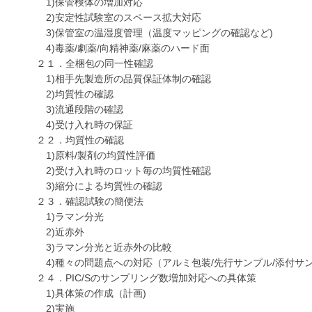
1)保管検体の増加対応
2)安定性試験室のスペース拡大対応
3)保管室の温湿度管理（温度マッピングの確認など)
4)毒薬/劇薬/向精神薬/麻薬のハード面
２１．全梱包の同一性確認
1)相手先製造所の品質保証体制の確認
2)均質性の確認
3)流通段階の確認
4)受け入れ時の保証
２２．均質性の確認
1)原料/製剤の均質性評価
2)受け入れ時のロット毎の均質性確認
3)縮分による均質性の確認
２３．確認試験の簡便法
1)ラマン分光
2)近赤外
3)ラマン分光と近赤外の比較
4)種々の問題点への対応（アルミ包装/先行サンプル/添付サン
２４．PIC/Sのサンプリング数増加対応への具体策
1)具体策の作成（計画)
2)実施