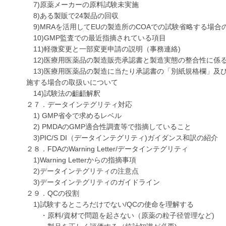
7)原薬メーカーの原料試験未実施
8)ある製販で24製品の回収
9)MRAを活用してEUの製造所のCOAでの試験省略する場合
10)GMP監査での最近指摘されている項目
11)軽微変更と一部変更申請の説明（事務連絡)
12)医療用医薬品の製造販売承認書と製造実態の整合性に
13)医療用医薬品の製造に当たり承認書の「別紙規格欄」及
施する場合の取扱いについて
14)試験法の齟齬解釈
２７．データインテグリティ対応
1) GMP省令で求めるレベル
2) PMDAのGMP適合性調査等で指摘していること
3)PIC/S DI（データインテグリティ)ガイダンス和訳の紹介
２８．FDAのWarning Letter/データインテグリティ
1)Warning Letterからの指摘事項
2)データインテグリティの注意点
3)データインテグリティのガイドライン
２９．QCの役割
1)試験するところだけでない/QCの使命を理解する
・原料/資材で問題を起さない（原薬の粒子径管理など)