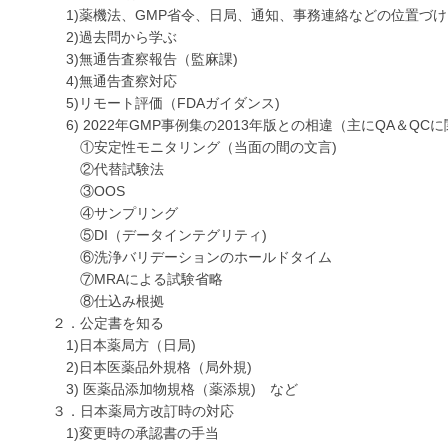
1)薬機法、GMP省令、日局、通知、事務連絡などの位置づけ
2)過去問から学ぶ
3)無通告査察報告（監麻課)
4)無通告査察対応
5)リモート評価（FDAガイダンス)
6) 2022年GMP事例集の2013年版との相違（主にQA＆QCに
①安定性モニタリング（当面の間の文言)
②代替試験法
③OOS
④サンプリング
⑤DI（データインテグリティ)
⑥洗浄バリデーションのホールドタイム
⑦MRAによる試験省略
⑧仕込み根拠
２．公定書を知る
1)日本薬局方（日局)
2)日本医薬品外規格（局外規)
3) 医薬品添加物規格（薬添規) など
３．日本薬局方改訂時の対応
1)変更時の承認書の手当