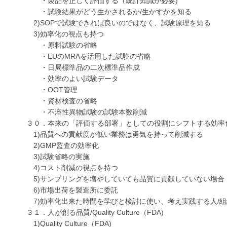
・製品を正しく評価する（統計知識が必要)
・試験結果がどう生かされるか/生かすかを知る
2)SOPで試験できれば良いのではなく、試験原理を知る
3)効率化の視点も持つ
・原料試験の省略
・EUのMRAを活用した試験の省略
・日局標準品の二次標準品作成
・効率のよい試験データ
・OOT管理
・資材検査の省略
・不溶性異物試験の試験本数削減
３０．本来の「評価する部署」としての役割にシフトする
1)品質への貢献度が低い業務は勇気を持って削減する
2)GMP監査の効率化
3)試験省略の実施
4)コスト削減の視点を持つ
5)サンプリングを増やしていても品質に貢献していない場合
6)市場出荷を製造所に委託
7)効率化出来た時間を学びと検討に使い、考え実践する人/
３１．人が創る品質/Quality Culture（FDA)
1)Quality Culture（FDA)