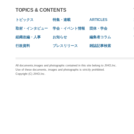
TOPICS & CONTENTS
トピックス
特集・連載
ARTICLES
取材・インタビュー
学会・イベント情報
団体・学会
組織改編・人事
お知らせ
編集者コラム
行政資料
プレスリリース
雑誌記事検索
All documents,images and photographs contained in this site belong to JIHO,Inc.
Use of these documents, images and photographs is strictly prohibited.
Copyright (C) JIHO,Inc.